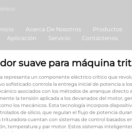
ónico:
nicio
Acerca De Nosotros
Productos
Aplicación
Servicio
Contáctenos
dor suave para máquina tri
a representa un componente eléctrico crítico que revol
ivo sofisticado controla la entrega inicial de potencia a lo
cánico asociados con los métodos de arranque directo a
ente la tensión aplicada a los devanados del motor, gen
como los mecánicos. Esta tecnología incorpora dispositi
ntrolados de silicio, que regulan el flujo de potencia dur
trituradora cuentan con sistemas de control basados e
ón, temperatura y par motor. Estos sistemas inteligente