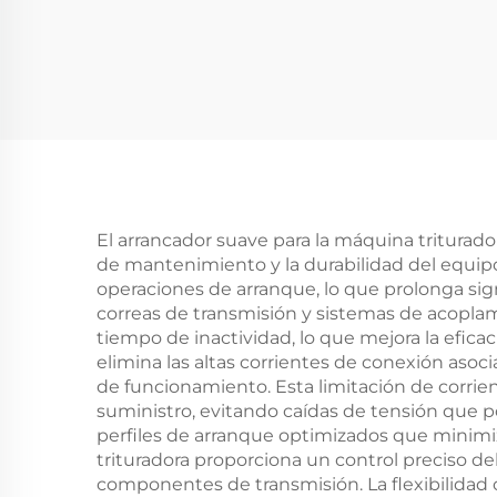
tecnología de estado
vol
sólido, comunicación
alter
RS485 y carcasa IP20
/
para un suministro de
TNS
energía eficiente
380
El arrancador suave para la máquina triturado
de mantenimiento y la durabilidad del equipo.
operaciones de arranque, lo que prolonga sig
correas de transmisión y sistemas de acopl
tiempo de inactividad, lo que mejora la efica
elimina las altas corrientes de conexión asoc
de funcionamiento. Esta limitación de corrien
suministro, evitando caídas de tensión que po
perfiles de arranque optimizados que minimiz
trituradora proporciona un control preciso de
componentes de transmisión. La flexibilidad o