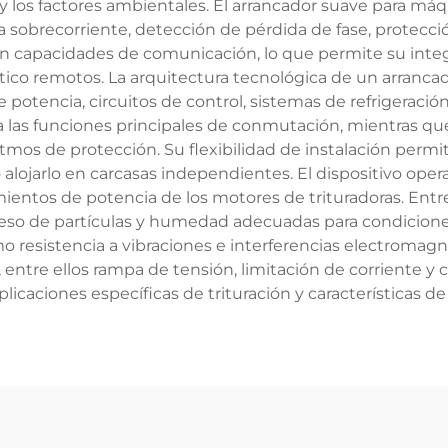
 los factores ambientales. El arrancador suave para máq
a sobrecorriente, detección de pérdida de fase, protecc
n capacidades de comunicación, lo que permite su integr
stico remotos. La arquitectura tecnológica de un arranc
potencia, circuitos de control, sistemas de refrigeració
 las funciones principales de conmutación, mientras que
ritmos de protección. Su flexibilidad de instalación perm
o alojarlo en carcasas independientes. El dispositivo op
imientos de potencia de los motores de trituradoras. Ent
greso de partículas y humedad adecuadas para condiciones
 resistencia a vibraciones e interferencias electromagn
entre ellos rampa de tensión, limitación de corriente y 
plicaciones específicas de trituración y características de