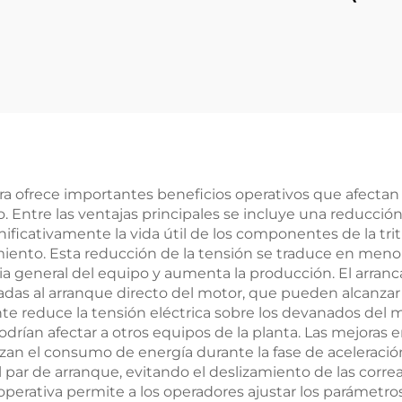
taje de corriente
alta eficiencia de
na de alta calidad
kW con contr
 estabilizadores
vectorial para b
/SVC de 20 kVA y
y ventiladore
 V con AVR servo
industriales,
certificado C
ra ofrece importantes beneficios operativos que afectan 
 Entre las ventajas principales se incluye una reducción
nificativamente la vida útil de los componentes de la tr
amiento. Esta reducción de la tensión se traduce en m
cia general del equipo y aumenta la producción. El arran
iadas al arranque directo del motor, que pueden alcanzar
te reduce la tensión eléctrica sobre los devanados del mo
drían afectar a otros equipos de la planta. Las mejoras 
an el consumo de energía durante la fase de aceleración
l par de arranque, evitando el deslizamiento de las corre
perativa permite a los operadores ajustar los parámetro