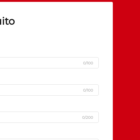
ito
0/100
0/100
0/200