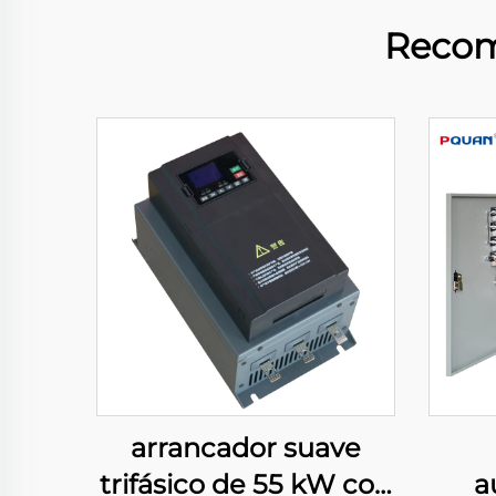
Recom
arrancador suave
trifásico de 55 kW con
a