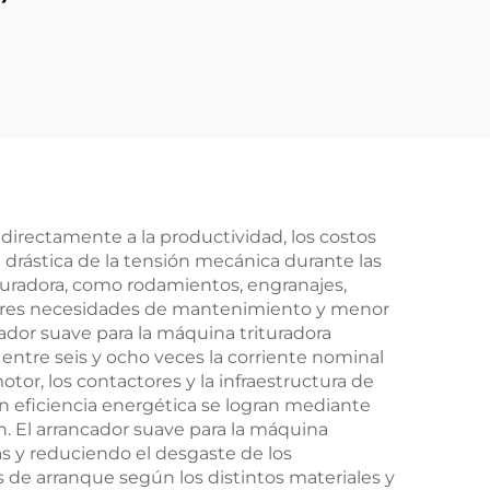
 0,75
con derivación para
ol
control inteligente de
ombas
motores, grado de
s
protección IP65,
comunicación RS485
E
y refrigeración forzada
por aire, 50/60 Hz
directamente a la productividad, los costos
 drástica de la tensión mecánica durante las
ituradora, como rodamientos, engranajes,
enores necesidades de mantenimiento y menor
cador suave para la máquina trituradora
 entre seis y ocho veces la corriente nominal
tor, los contactores y la infraestructura de
en eficiencia energética se logran mediante
. El arrancador suave para la máquina
as y reduciendo el desgaste de los
s de arranque según los distintos materiales y