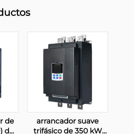
ductos
r de
arrancador suave
) de
trifásico de 350 kW