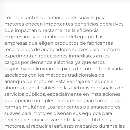
derivación, potencia
IP65, comunicación
nominal de 11 kW, triple
RS485 y refrigeración
salida, frecuencia de 50–
forzada por aire, 50/60
Los fabricantes de arrancadores suaves para
60 Hz, comunicación
Hz
motores ofrecen importantes beneficios operativos
RS485, grado de
que impactan directamente la eficiencia
protección IP20
empresarial y la durabilidad del equipo. Las
empresas que eligen productos de fabricantes
reconocidos de arrancadores suaves para motores
experimentan reducciones inmediatas en los
cargos por demanda eléctrica, ya que estos
dispositivos eliminan los picos de corriente elevada
asociados con los métodos tradicionales de
arranque de motores. Esta ventaja se traduce en
ahorros cuantificables en las facturas mensuales de
servicios públicos, especialmente en instalaciones
que operan múltiples motores de gran tamaño de
forma simultánea. Los fabricantes de arrancadores
suaves para motores diseñan sus equipos para
prolongar significativamente la vida útil de los
motores, al reducir el esfuerzo mecánico durante las