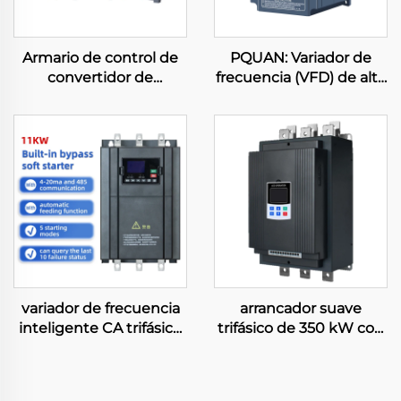
Armario de control de
PQUAN: Variador de
convertidor de
frecuencia (VFD) de alta
frecuencia VFD trifásico
eficiencia de 0,75 kW
para compresor, 0,75
con control vectorial
kW–630 kW, control
para bombas y
vectorial PWM, variador
ventiladores
de frecuencia de baja
industriales, certificado
tensión
CE
variador de frecuencia
arrancador suave
inteligente CA trifásico
trifásico de 350 kW con
con módulo de
derivación para control
arrancador suave
inteligente de motores,
integrado con
grado de protección