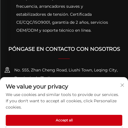
frecuencia, arrancadores suaves y
estabilizadores de tensión. Certificada
CE/CQC/ISO9001, garantía de 2 años, servicios
OEM/ODM y soporte técnico en línea.
PÓNGASE EN CONTACTO CON NOSOTROS
No. 555, Zhan Cheng Road, Liushi Town, Leqing City,
Provincia de Zhejiang
We value your privacy
+86-13695814656
We use cookies and similar tools to provide our services.
If you don't want to accept all cookies, click Personalize
[email protected]
cookies.
Accept all
Derechos de autor © 2026 ZHEJIANG PQUAN Technology Co.
Ltd. Todos los derechos reservados.
Política de privacidad