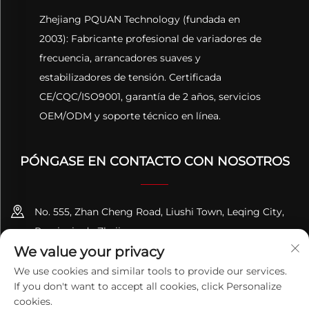
Zhejiang PQUAN Technology (fundada en
2003): Fabricante profesional de variadores de
frecuencia, arrancadores suaves y
estabilizadores de tensión. Certificada
CE/CQC/ISO9001, garantía de 2 años, servicios
OEM/ODM y soporte técnico en línea.
PÓNGASE EN CONTACTO CON NOSOTROS
No. 555, Zhan Cheng Road, Liushi Town, Leqing City,
Provincia de Zhejiang
We value your privacy
+86-13695814656
We use cookies and similar tools to provide our services.
If you don't want to accept all cookies, click Personalize
[email protected]
cookies.