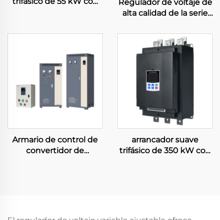
trifásico de 55 kW con
Regulador de voltaje de
tecnología de estado
alta calidad de la serie
sólido, comunicación
SBW, 380 V, 1200 kVA,
RS485 y carcasa IP20
800 kVA, 500 kVA, 200
para un suministro de
kVA, 150 kVA, 50 kVA,
energía eficiente
estabilizador
automático de
corriente alterna
trifásico
Armario de control de
arrancador suave
convertidor de
trifásico de 350 kW con
frecuencia VFD trifásico
derivación para control
para compresor, 0,75
inteligente de motores,
kW–630 kW, control
grado de protección
vectorial PWM, variador
IP65, comunicación
de frecuencia de baja
RS485 y refrigeración
tensión
forzada por aire, 50/60