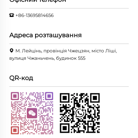
+86-13695814656
Адреса розташування
М. Лейцінь, провінція Чжецзян, місто Ліші,
вулиця Чжаньчень, будинок 555
QR-код