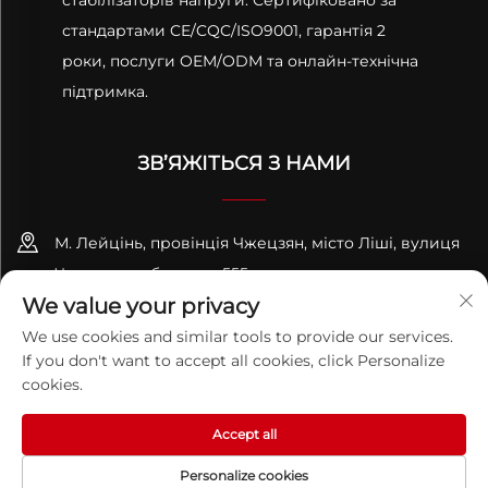
стандартами CE/CQC/ISO9001, гарантія 2
роки, послуги OEM/ODM та онлайн-технічна
підтримка.
ЗВ’ЯЖІТЬСЯ З НАМИ
М. Лейцінь, провінція Чжецзян, місто Ліші, вулиця
Чжаньчень, будинок 555
We value your privacy
+86-13695814656
We use cookies and similar tools to provide our services.
If you don't want to accept all cookies, click Personalize
[email protected]
cookies.
Accept all
Авторське право © 2026 ZHEJIANG PQUAN Technology Co.
Ltd. Усі права захищені.
Політика конфіденційності
Personalize cookies