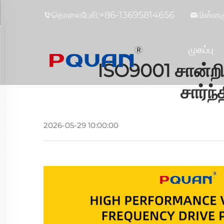
தொலைபேசி:
+86-13695814656
மின்னஞ
முகப்பு
ISO9001 சான்றித
சார்ந்
2026-05-29 10:00:00