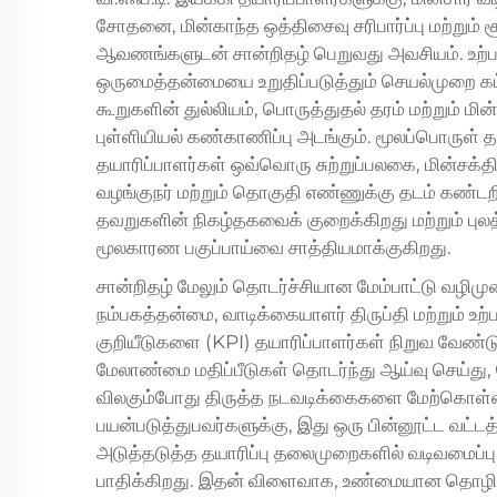
சோதனை, மின்காந்த ஒத்திசைவு சரிபார்ப்பு மற்றும
ஆவணங்களுடன் சான்றிதழ் பெறுவது அவசியம். உற்பத
ஒருமைத்தன்மையை உறுதிப்படுத்தும் செயல்முறை கட
கூறுகளின் துல்லியம், பொருத்துதல் தரம் மற்றும் மின
புள்ளியியல் கண்காணிப்பு அடங்கும். மூலப்பொருள் 
தயாரிப்பாளர்கள் ஒவ்வொரு சுற்றுப்பலகை, மின்சக்
வழங்குநர் மற்றும் தொகுதி எண்ணுக்கு தடம் கண்டற
தவறுகளின் நிகழ்தகவைக் குறைக்கிறது மற்றும் புலத்
மூலகாரண பகுப்பாய்வை சாத்தியமாக்குகிறது.
சான்றிதழ் மேலும் தொடர்ச்சியான மேம்பாட்டு வழிமுற
நம்பகத்தன்மை, வாடிக்கையாளர் திருப்தி மற்றும் உற
குறியீடுகளை (KPI) தயாரிப்பாளர்கள் நிறுவ வேண்
மேலாண்மை மதிப்பீடுகள் தொடர்ந்து ஆய்வு செய்து,
விலகும்போது திருத்த நடவடிக்கைகளை மேற்கொள்
பயன்படுத்துபவர்களுக்கு, இது ஒரு பின்னூட்ட வட்டத
அடுத்தடுத்த தயாரிப்பு தலைமுறைகளில் வடிவமைப்பு 
பாதிக்கிறது. இதன் விளைவாக, உண்மையான தொழில்