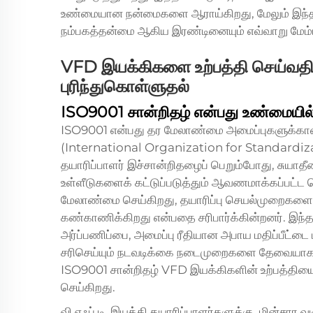
உண்மையான நன்மைகளை ஆராய்கிறது, மேலும் இந்தத் 
நம்பகத்தன்மை ஆகிய இரண்டினையும் எவ்வாறு மேம்ப
VFD இயக்கிகளை உற்பத்தி செய்வதி
புரிந்துகொள்ளுதல்
ISO9001 சான்றிதழ் என்பது உண்மையில
ISO9001 என்பது தர மேலாண்மை அமைப்புகளுக்கான
(International Organization for Standardizat
தயாரிப்பாளர் இச்சான்றிதழைப் பெறும்போது, சுயா
உள்ளீடுகளைக் கட்டுப்படுத்தும் ஆவணமாக்கப்பட்ட
மேலாண்மை செய்கிறது, தயாரிப்பு செயல்முறைகளை சர
கண்காணிக்கிறது என்பதை சரிபார்க்கின்றனர். இந
அர்ப்பணிப்பை, அமைப்பு ரீதியான அபாய மதிப்பீட்டை
சரிசெய்யும் நடவடிக்கை நடைமுறைகளை தேவையாகக்
ISO9001 சான்றிதழ் VFD இயக்கிகளின் உற்பத்தியை ஆ
செய்கிறது.
வி.எஃப்.டி. இயக்கி தயாரிப்பாளர்களுக்கு, மின்சார