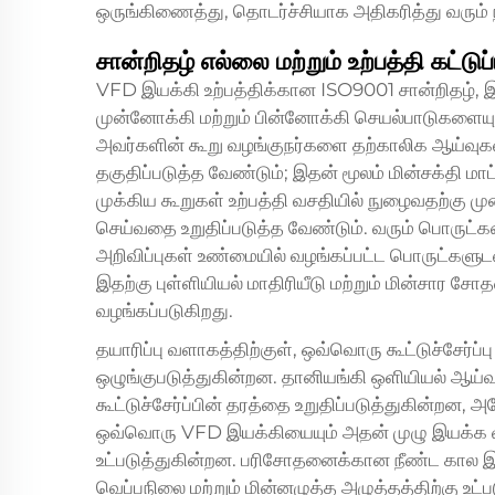
ஒருங்கிணைத்து, தொடர்ச்சியாக அதிகரித்து வரும்
சான்றிதழ் எல்லை மற்றும் உற்பத்தி கட்டுப்
VFD இயக்கி உற்பத்திக்கான ISO9001 சான்றிதழ், இ
முன்னோக்கி மற்றும் பின்னோக்கி செயல்பாடுகளையும்
அவர்களின் கூறு வழங்குநர்களை தற்காலிக ஆய்வுகள்
தகுதிப்படுத்த வேண்டும்; இதன் மூலம் மின்சக்தி மாட
முக்கிய கூறுகள் உற்பத்தி வசதியில் நுழைவதற்கு மு
செய்வதை உறுதிப்படுத்த வேண்டும். வரும் பொருட்
அறிவிப்புகள் உண்மையில் வழங்கப்பட்ட பொருட்களு
இதற்கு புள்ளியியல் மாதிரியீடு மற்றும் மின்சார ச
வழங்கப்படுகிறது.
தயாரிப்பு வளாகத்திற்குள், ஒவ்வொரு கூட்டுச்சேர்ப்
ஒழுங்குபடுத்துகின்றன. தானியங்கி ஒளியியல் ஆய்வு
கூட்டுச்சேர்ப்பின் தரத்தை உறுதிப்படுத்துகின்றன
ஒவ்வொரு VFD இயக்கியையும் அதன் முழு இயக்க வரம்
உட்படுத்துகின்றன. பரிசோதனைக்கான நீண்ட கால 
வெப்பநிலை மற்றும் மின்னழுத்த அழுத்தத்திற்கு உட்ப