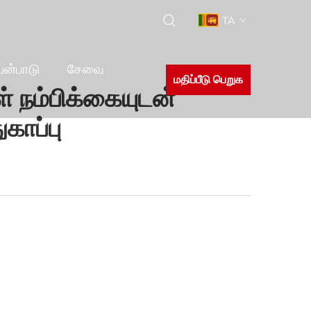
TA
யன்பாடு
சேவை
மதிப்பீடு பெறுக
் நம்பிக்கையுடன்
ுகாப்பு