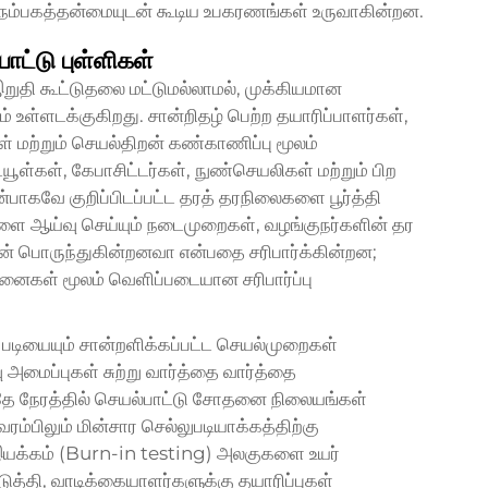
 நம்பகத்தன்மையுடன் கூடிய உபகரணங்கள் உருவாகின்றன.
பாட்டு புள்ளிகள்
றுதி கூட்டுதலை மட்டுமல்லாமல், முக்கியமான
 உள்ளடக்குகிறது. சான்றிதழ் பெற்ற தயாரிப்பாளர்கள்,
 மற்றும் செயல்திறன் கண்காணிப்பு மூலம்
்யூள்கள், கேபாசிட்டர்கள், நுண்செயலிகள் மற்றும் பிற
ன்பாகவே குறிப்பிடப்பட்ட தரத் தரநிலைகளை பூர்த்தி
களை ஆய்வு செய்யும் நடைமுறைகள், வழங்குநர்களின் தர
டன் பொருந்துகின்றனவா என்பதை சரிபார்க்கின்றன;
ோதனைகள் மூலம் வெளிப்படையான சரிபார்ப்பு
பு படியையும் சான்றளிக்கப்பட்ட செயல்முறைகள்
 அமைப்புகள் சுற்று வார்த்தை வார்த்தை
, அதே நேரத்தில் செயல்பாட்டு சோதனை நிலையங்கள்
பிலும் மின்சார செல்லுபடியாக்கத்திற்கு
இயக்கம் (Burn-in testing) அலகுகளை உயர்
டுத்தி, வாடிக்கையாளர்களுக்கு தயாரிப்புகள்