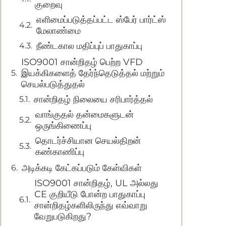
குறைவு
எளிமைப்படுத்தப்பட்ட ஸ்பேர் பார்ட்ஸ்
மேலாண்மை
நீண்டகால மதிப்புப் பாதுகாப்பு
ISO9001 சான்றிதழ் பெற்ற VFD
இயக்கிகளைத் தேர்ந்தெடுத்தல் மற்றும்
செயல்படுத்துதல்
சான்றிதழ் நிலையை சரிபார்த்தல்
வாங்குதல் தன்மைகளுடன்
ஒருங்கிணைப்பு
தொடர்ச்சியான செயல்திறன்
கண்காணிப்பு
அடிக்கடி கேட்கப்படும் கேள்விகள்
ISO9001 சான்றிதழ், UL அல்லது
CE குறியீடு போன்ற பாதுகாப்பு
சான்றிதழ்களிலிருந்து எவ்வாறு
வேறுபடுகிறது?