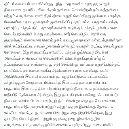
திட்டங்களையும் பராமரிக்கிறது, இது முழு வணிக உறவு முழுவதும்
நிலையான தயாரிப்பு கிடைக்கும் தன்மை, செயல்திறன் நம்பகத்தன்மை
மற்றும் வாடிக்கையாளர் திருப்தியை உறுதி செய்கிறது மூலோபாய சரக்கு
மேலாண்மை நடைமுறைகள் முன்னறிவிப்பு பகுப்பாய்வு, பாதுகாப்பு பங்கு
பராமரிப்பு மற்றும் திட்ட தாமதங்களைத் தடுக்கும் மற்றும் முக்கியமான
செயல்பாடுகளின் போது வாடிக்கையாளர் செயலிழப்பு நேரத்தை
குறைக்கும் விரைவான கொள்முதல் நடைமுறைகளை உள்ளடக்குகின்றன.
தரக் கட்டுப்பாட்டு செயல்முறைகள் உள்வரும் பொருள் ஆய்வு, செயல்முறை
சோதனை, இறுதி தயாரிப்பு சரிபார்ப்பு மற்றும் ஒவ்வொரு இயக்கி
அமைப்பும் கடுமையான செயல்திறன் விவரக்குறிப்புகள் மற்றும்
நம்பகத்தன்மை தரங்களை பூர்த்தி செய்கிறது என்பதை உறுதிப்படுத்தும்
புள்ளியியல் தர கண்காணிப்பு ஆகியவற்றை உள்ளடக்கியது. மாறி
அதிர்வெண் இயக்கி சப்ளையர் தர உறுதிப்படுத்தல் கட்டமைப்பில்
சுற்றுச்சூழல் சோதனை, மின்காந்த இணக்கத்தன்மை சரிபார்ப்பு,
பாதுகாப்பு இணக்கத்தின் சரிபார்ப்பு மற்றும் நீண்ட கால நம்பகத்தன்மை
மதிப்பீடு ஆகியவை அடங்கும், இது தயாரிப்புகள் பல்வேறு செயல்பாட்டு
நிலைமைகளில் சீரான சான்றிதழ் திட்டங்கள் ஐஎஸ்ஓ தர மேலாண்மை,
பாதுகாப்பு விதிமுறைகள் மற்றும் சுற்றுச்சூழல் இணக்கத் தேவைகள்
உள்ளிட்ட சர்வதேச தரங்களை பின்பற்றுவதை நிரூபிக்கின்றன, இது
தயாரிப்பு செயல்திறன் மற்றும் ஒழுங்குமுறை இணக்கத்தில்
வாடிக்கையாளர்களுக்கு நம்பிக்கையை வழங்குகிறது. கண்காணிப்பு