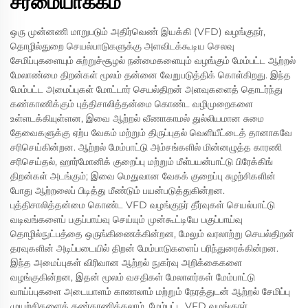
சீர்மையாக்கம்
ஒரு முன்னணி மாறுபடும் அதிர்வெண் இயக்கி (VFD) வழங்குநர்,
தொழில்துறை செயல்பாடுகளுக்கு அளவிடக்கூடிய செலவு
சேமிப்புகளையும் சுற்றுச்சூழல் நன்மைகளையும் வழங்கும் மேம்பட்ட ஆற்றல்
மேலாண்மை திறன்கள் மூலம் தன்னை வேறுபடுத்திக் கொள்கிறது. இந்த
மேம்பட்ட அமைப்புகள் மோட்டார் செயல்திறன் அளவுகளைத் தொடர்ந்து
கண்காணிக்கும் புத்திசாலித்தன்மை கொண்ட வழிமுறைகளை
உள்ளடக்கியுள்ளன, இவை ஆற்றல் வீணாகாமல் துல்லியமான சுமை
தேவைகளுக்கு ஏற்ப வேகம் மற்றும் திருப்புதல் வெளியீட்டைத் தானாகவே
சரிசெய்கின்றன. ஆற்றல் மேம்பாட்டு அம்சங்களில் மின்னழுத்த காரணி
சரிசெய்தல், ஹார்மோனிக் குறைப்பு மற்றும் மீள்பயன்பாட்டு பிரேக்கிங்
திறன்கள் அடங்கும்; இவை மெதுவான வேகக் குறைப்பு சுழற்சிகளின்
போது ஆற்றலைப் பிடித்து மீண்டும் பயன்படுத்துகின்றன.
புத்திசாலித்தன்மை கொண்ட VFD வழங்குநர் தீர்வுகள் செயல்பாட்டு
வடிவங்களைப் பகுப்பாய்வு செய்யும் முன்கூட்டியே பகுப்பாய்வு
தொழில்நுட்பத்தை ஒருங்கிணைக்கின்றன, மேலும் வரலாற்று செயல்திறன்
தரவுகளின் அடிப்படையில் திறன் மேம்பாடுகளைப் பரிந்துரைக்கின்றன.
இந்த அமைப்புகள் விரிவான ஆற்றல் நுகர்வு அறிக்கைகளை
வழங்குகின்றன, இதன் மூலம் வசதிகள் மேலாளர்கள் மேம்பாட்டு
வாய்ப்புகளை அடையாளம் காணலாம் மற்றும் நேரத்துடன் ஆற்றல் சேமிப்பு
முயற்சிகளைக் கண்காணிக்கலாம். மேம்பட்ட VFD வழங்குநர்