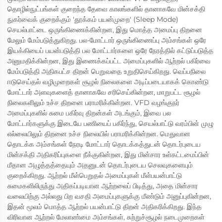
தொழில்நுட்பங்கள் குறைந்த தேவை காலங்களில் தானாகவே மின்சக்தி
நுகர்வைக் குறைக்கும் 'தூக்கம் பயன்முறை' (Sleep Mode)
செயல்பாட்டை ஒருங்கிணைக்கின்றன, இது மொத்த அமைப்பு திறனை
மேலும் மேம்படுத்துகிறது. பல-மோட்டார் ஒருங்கிணைப்பு அம்சங்கள் ஒரே
இயக்கியைப் பயன்படுத்தி பல மோட்டார்களை ஒரே நேரத்தில் கட்டுப்படுத்த
அனுமதிக்கின்றன, இது இணைக்கப்பட்ட அமைப்புகளில் ஆற்றல் பகிர்வை
மேம்படுத்தி அதிகபட்ச திறன் பெறுவதை உறுதிசெய்கிறது. வெப்பநிலை
ஈடுசெய்தல் வழிமுறைகள் சூழல் நிலைகளை அடிப்படையாகக் கொண்டு
மோட்டார் அளவுகளைத் தானாகவே சரிசெய்கின்றன, மாறுபட்ட சூழல்
நிலைகளிலும் உச்ச திறனை பராமரிக்கின்றன. VFD வழங்குநர்
அமைப்புகளில் சுமை பகிர்வு திறன்கள் அடங்கும், இவை பல
மோட்டார்களுக்கு இடையே பணியைப் பகிர்ந்து, செயல்பாட்டு வரம்பின் முழு
எல்லையிலும் திறனை உச்ச நிலையில் பராமரிக்கின்றன. மெதுவான
தொடக்க அம்சங்கள் நேரடி மோட்டார் தொடக்கத்துடன் தொடர்புடைய
மின்சக்தி அதிகரிப்புகளை நீக்குகின்றன, இது மின்சார உள்கட்டமைப்பின்
மீதான அழுத்தத்தையும் அதனுடன் தொடர்புடைய செலவுகளையும்
குறைக்கிறது. ஆற்றல் மீள்பெறுதல் அமைப்புகள் மீள்பயன்பாட்டு
சுமைகளிலிருந்து அதிகப்படியான ஆற்றலைப் பிடித்து, அதை மின்சார
வலையிற்கு அல்லது பிற வசதி அமைப்புகளுக்கு மீண்டும் அனுப்புகின்றன,
இதன் மூலம் மொத்த ஆற்றல் பயன்பாட்டு திறன் அதிகரிக்கிறது. இந்த
விரிவான ஆற்றல் மேலாண்மை அம்சங்கள், சுற்றுச்சூழல் நடைமுறைகள்