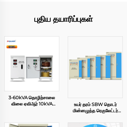
புதிய தயாரிப்புகள்
3-60kVA தொழிற்சாலை
விலை ஏவிஆர் 10kVA
உயர் தரம் SBW தொடர்
ஒற்றை-கட்ட சர்வோ மோட்டார்
மின்னழுத்த ரெகுலேட்டர்
மின்னழுத்த ஸ்டேபிலைசர்
380V 1200KVA 800KVA
வெளியீடு 220V தாமிரம்
500KVA 200KVA 150KVA