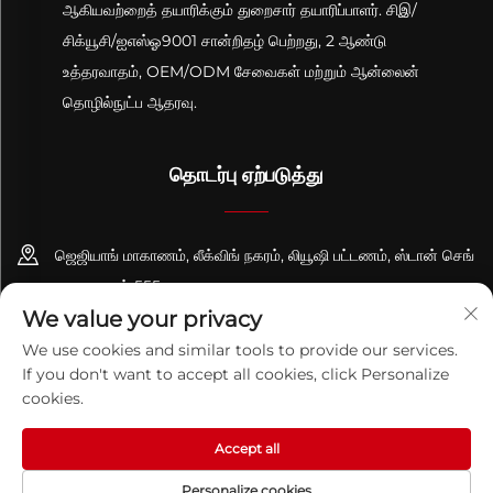
ஆகியவற்றைத் தயாரிக்கும் துறைசார் தயாரிப்பாளர். சிஇ/
சிக்யூசி/ஐஎஸ்ஓ9001 சான்றிதழ் பெற்றது, 2 ஆண்டு
உத்தரவாதம், OEM/ODM சேவைகள் மற்றும் ஆன்லைன்
தொழில்நுட்ப ஆதரவு.
தொடர்பு ஏற்படுத்து
ஜெஜியாங் மாகாணம், லீக்விங் நகரம், லியூஷி பட்டணம், ஸ்டான் செங்
சாலை, எண் 555
We value your privacy
+86-13695814656
We use cookies and similar tools to provide our services.
If you don't want to accept all cookies, click Personalize
[email protected]
cookies.
Accept all
காப்புரிமை © 2026 செஜியாங் பிகுவான் தொழில்நுட்பம் கோ., லிட். அனைத்து
உரிமைகளும் பாதுகாக்கப்பட்டவை.
தனியுரிமைக் கொள்கை
Personalize cookies