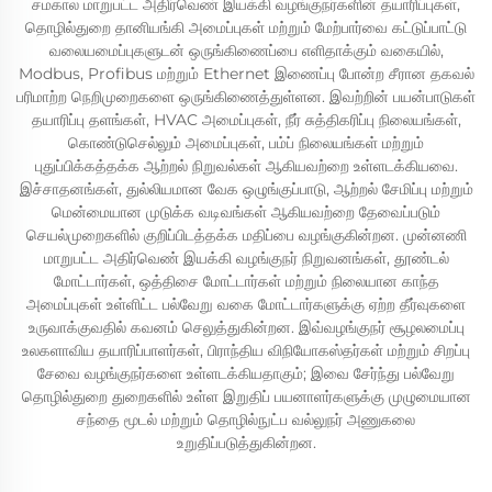
சமகால மாறுபட்ட அதிர்வெண் இயக்கி வழங்குநர்களின் தயாரிப்புகள்,
தொழில்துறை தானியங்கி அமைப்புகள் மற்றும் மேற்பார்வை கட்டுப்பாட்டு
வலையமைப்புகளுடன் ஒருங்கிணைப்பை எளிதாக்கும் வகையில்,
Modbus, Profibus மற்றும் Ethernet இணைப்பு போன்ற சீரான தகவல்
பரிமாற்ற நெறிமுறைகளை ஒருங்கிணைத்துள்ளன. இவற்றின் பயன்பாடுகள்
தயாரிப்பு தளங்கள், HVAC அமைப்புகள், நீர் சுத்திகரிப்பு நிலையங்கள்,
கொண்டுசெல்லும் அமைப்புகள், பம்ப் நிலையங்கள் மற்றும்
புதுப்பிக்கத்தக்க ஆற்றல் நிறுவல்கள் ஆகியவற்றை உள்ளடக்கியவை.
இச்சாதனங்கள், துல்லியமான வேக ஒழுங்குப்பாடு, ஆற்றல் சேமிப்பு மற்றும்
மென்மையான முடுக்க வடிவங்கள் ஆகியவற்றை தேவைப்படும்
செயல்முறைகளில் குறிப்பிடத்தக்க மதிப்பை வழங்குகின்றன. முன்னணி
மாறுபட்ட அதிர்வெண் இயக்கி வழங்குநர் நிறுவனங்கள், தூண்டல்
மோட்டார்கள், ஒத்திசை மோட்டார்கள் மற்றும் நிலையான காந்த
அமைப்புகள் உள்ளிட்ட பல்வேறு வகை மோட்டார்களுக்கு ஏற்ற தீர்வுகளை
உருவாக்குவதில் கவனம் செலுத்துகின்றன. இவ்வழங்குநர் சூழலமைப்பு
உலகளாவிய தயாரிப்பாளர்கள், பிராந்திய விநியோகஸ்தர்கள் மற்றும் சிறப்பு
சேவை வழங்குநர்களை உள்ளடக்கியதாகும்; இவை சேர்ந்து பல்வேறு
தொழில்துறை துறைகளில் உள்ள இறுதிப் பயனாளர்களுக்கு முழுமையான
சந்தை மூடல் மற்றும் தொழில்நுட்ப வல்லுநர் அணுகலை
உறுதிப்படுத்துகின்றன.