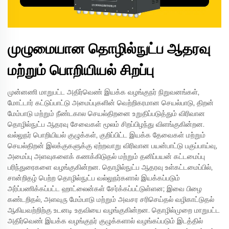
முழுமையான தொழில்நுட்ப ஆதரவு
மற்றும் பொறியியல் சிறப்பு
முன்னணி மாறுபட்ட அதிர்வெண் இயக்க வழங்குநர் நிறுவனங்கள்,
மோட்டார் கட்டுப்பாட்டு அமைப்புகளின் வெற்றிகரமான செயல்பாடு, திறன்
மேம்பாடு மற்றும் நீண்டகால செயல்திறனை உறுதிப்படுத்தும் விரிவான
தொழில்நுட்ப ஆதரவு சேவைகள் மூலம் சிறப்பிழந்து விளங்குகின்றன.
வல்லுநர் பொறியியல் குழுக்கள், குறிப்பிட்ட இயக்க தேவைகள் மற்றும்
செயல்திறன் இலக்குகளுக்கு ஏற்றவாறு விரிவான பயன்பாட்டு பகுப்பாய்வு,
அமைப்பு அளவுகளைக் கணக்கிடுதல் மற்றும் தனிப்பயன் கட்டமைப்பு
பரிந்துரைகளை வழங்குகின்றன. தொழில்நுட்ப ஆதரவு உள்கட்டமைப்பில்,
சான்றிதழ் பெற்ற தொழில்நுட்ப வல்லுநர்களால் இயக்கப்படும்
அர்ப்பணிக்கப்பட்ட ஹாட்லைன்கள் சேர்க்கப்பட்டுள்ளன; இவை பிழை
கண்டறிதல், அளவுரு மேம்பாடு மற்றும் அவசர சரிசெய்தல் வழிகாட்டுதல்
ஆகியவற்றிற்கு உடனடி உதவியை வழங்குகின்றன. தொழில்முறை மாறுபட்ட
அதிர்வெண் இயக்க வழங்குநர் குழுக்களால் வழங்கப்படும் இடத்தில்