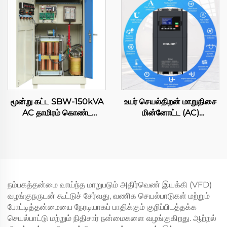
50KVA மூன்று கட்ட
தானியங்கி AC மின்னழுத்த
ஸ்டேபிலைசர்
மூன்று கட்ட SBW-150kVA
உயர் செயல்திறன் மாறுதிசை
AC தாமிரம் கொண்ட
மின்னோட்ட (AC)
தானியங்கி SVC ஈடுசெய்யும்
மென்மையான தொடங்கி,
ஏவிஆர் 380V ஸ்டேபிலைசர்/
மூன்று-கட்டம், 11 கிலோவாட்,
ரெகுலேட்டர் – கையிருப்பு
50/60 ஹெர்ட்ஸ்,
விற்பனை
இணையத்தில் மென்மையான
தொடங்கி
நம்பகத்தன்மை வாய்ந்த மாறுபடும் அதிர்வெண் இயக்கி (VFD)
வழங்குநருடன் கூட்டுச் சேர்வது, வணிக செயல்பாடுகள் மற்றும்
போட்டித்தன்மையை நேரடியாகப் பாதிக்கும் குறிப்பிடத்தக்க
செயல்பாட்டு மற்றும் நிதிசார் நன்மைகளை வழங்குகிறது. ஆற்றல்