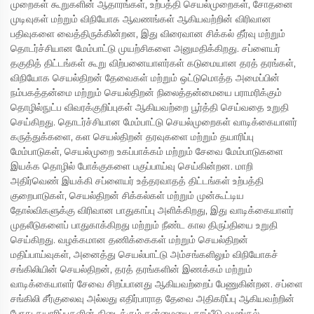
முறைகள் கூறுகளின் ஆதாரங்கள், உற்பத்தி செயல்முறைகள், சோதனை
முடிவுகள் மற்றும் விநியோக ஆவணங்கள் ஆகியவற்றின் விரிவான
பதிவுகளை வைத்திருக்கின்றன, இது விரைவான சிக்கல் தீர்வு மற்றும்
தொடர்ச்சியான மேம்பாட்டு முயற்சிகளை அனுமதிக்கிறது. சப்ளையர்
தகுதித் திட்டங்கள் கூறு விற்பனையாளர்கள் கடுமையான தரத் தரங்கள்,
விநியோக செயல்திறன் தேவைகள் மற்றும் ஒட்டுமொத்த அமைப்பின்
நம்பகத்தன்மை மற்றும் செயல்திறன் நிலைத்தன்மையை பராமரிக்கும்
தொழில்நுட்ப விவரக்குறிப்புகள் ஆகியவற்றை பூர்த்தி செய்வதை உறுதி
செய்கிறது. தொடர்ச்சியான மேம்பாட்டு செயல்முறைகள் வாடிக்கையாளர்
கருத்துக்களை, கள செயல்திறன் தரவுகளை மற்றும் தயாரிப்பு
மேம்பாடுகள், செயல்முறை உகப்பாக்கம் மற்றும் சேவை மேம்பாடுகளை
இயக்க தொழில் போக்குகளை பகுப்பாய்வு செய்கின்றன. மாறி
அதிர்வெண் இயக்கி சப்ளையர் உத்தரவாதத் திட்டங்கள் உற்பத்தி
குறைபாடுகள், செயல்திறன் சிக்கல்கள் மற்றும் முன்கூட்டிய
தோல்விகளுக்கு விரிவான பாதுகாப்பு அளிக்கிறது, இது வாடிக்கையாளர்
முதலீடுகளைப் பாதுகாக்கிறது மற்றும் நீண்ட கால திருப்தியை உறுதி
செய்கிறது. வழக்கமான தணிக்கைகள் மற்றும் செயல்திறன்
மதிப்பாய்வுகள், அனைத்து செயல்பாட்டு அம்சங்களிலும் விநியோகச்
சங்கிலியின் செயல்திறன், தரத் தரங்களின் இணக்கம் மற்றும்
வாடிக்கையாளர் சேவை சிறப்பானது ஆகியவற்றைப் பேணுகின்றன. சப்ளை
சங்கிலி சீர்குலைவு அல்லது எதிர்பாராத தேவை அதிகரிப்பு ஆகியவற்றின்
போது தயாரிப்புகளின் கிடைக்கும் தன்மையை காப்பீடு வழங்கல்