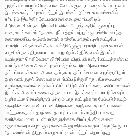
முடுக்கம் மற்றும் மெதுவான வேகக் குறைப்பு வடிவங்கள் மூலம்
இயக்கிகள், பம்புகள் மற்றும் இயக்கப்படும் உபகரணங்களில்
ஏற்படும் இயந்திர தேய்மானத்தைக் குறைப்பதிலும்
விரிவடைகின்றன. இயக்கிகளின் அழுத்தத்தில் குறைப்பு,
உபகரணங்களின் ஆயுளை நீட்டித்தல் மற்றும் ஒருங்கிணைந்த
கண்காணிப்பு அம்சங்களால் சாத்தியமாகும் முன்கூட்டியே
பராமரிப்பு திறன்கள் ஆகியவற்றிலிருந்து பராமரிப்பு நன்மைகள்
எழுகின்றன. திறமையான மாறுபடும் அதிர்வெண் இயக்கி
வழங்குநர் நெகிழ்வான விநியோக விருப்பங்கள், போட்டித்தன்மை
வாய்ந்த விலை அமைப்புகள் மற்றும் பெரிய அளவிலான
திட்டங்களுக்கான அளவு தள்ளுபடி திட்டங்களை வழங்குகிறார்;
இது வாங்குதல் செலவுகளை மேம்படுத்துகிறது. திறமையான
வழங்குநர்களால் வழங்கப்படும் பயிற்சி திட்டங்கள், பணியாளர்கள்
இயக்கி அமைப்புகளை திறமையாக இயக்கவும், பராமரிக்கவும்,
அதிகபட்ச செயல்திறன் மற்றும் பாதுகாப்புக்காக மேம்படுத்தவும்
உதவுகின்றன. தனிப்பயன் திறன்கள், தரநிலை தயாரிப்புகளை
மாற்றுவதையும், தரநிலை தயாரிப்புகளால் சாத்தியமாகாத
தனித்துவமான பயன்பாடுகளுக்காக சிறப்புத் தீர்வுகளை
உருவாக்கவும் வழங்குநர்களை அனுமதிக்கின்றன. தொழில்நுட்ப
ஆவணங்கள், நிறுவல் வழிகாட்டிகள் மற்றும் தொடர்ந்து