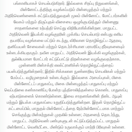
பங்காளியாகச் செயல்படுகிறார். இவ்வகை சிறப்பு நிறுவனங்கள்,
மின்னோட்டத்திற்கு வழங்கப்படும் மின்னழுத்தம் மற்றும்
அதிர்வெண்ணைக் கட்டுப்படுத்துவதன் மூலம் மின்னோட்ட மோட்டார்களின்
வேகம் மற்றும் திருப்புதல் விசையை ஒழுங்குபடுத்தும் மின்னணு
சாதனங்களை உற்பத்தி செய்து விநியோகிக்கின்றன. மாறுபட்ட
அதிர்வெண் இயக்கி வழங்குநரின் முக்கிய செயல்பாடு என்பது எளிய
தயாரிப்பு வழங்கலை மட்டும் கடந்து, விரிவான தொழில்நுட்ப ஆதரவு,
தனிப்பயன் சேவைகள் மற்றும் தொடர்ச்சியான பராமரிப்பு தீர்வுகளையும்
உள்ளடக்கியதாகும். நவீன மாறுபட்ட அதிர்வெண் இயக்கி வழங்குநர்கள்,
துல்லியமான மோட்டார் கட்டுப்பாட்டு திறன்களை வழங்குவதற்காக,
முன்னணி மின்சக்தி எலக்ட்ரானிக்ஸ் தொழில்நுட்பத்தைப்
பயன்படுத்துகின்றனர்; இதில் சிக்கலான நுண்ணறிவு செயலிகள் மற்றும்
மேம்பட்ட வழிமுறைகள் உள்ளடங்கும். இவ்வகை அமைப்புகள், மிகை
மின்னோட்டப் பாதுகாப்பு, மிகை மின்னழுத்தப் பாதுகாப்பு மற்றும்
வெப்பநிலை கண்காணிப்பு போன்ற புத்திசாலித்தன்மை கொண்ட பாதுகாப்பு
ஏற்பாடுகளைக் கொண்டுள்ளன, இவை சாதனங்களின் நீண்ட ஆயுள்
மற்றும் இயக்க பாதுகாப்பை உறுதிப்படுத்துகின்றன. இதன் தொழில்நுட்ப
கட்டமைப்பில், மாறுதல் மின்னோட்டத்தை நேர்மின்னோட்டமாக மாற்றும்
செங்குத்து மின்சுற்றுகள் முதலில் உள்ளன; அதனைத் தொடர்ந்து,
மாறுபட்ட அதிர்வெண் பண்புகளுடன் கட்டுப்படுத்தப்பட்ட மாறுதல்
மின்னோட்ட வெளியீட்டை மீண்டும் உருவாக்கும் மாற்றி பிரிவுகள் உள்ளன.