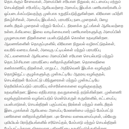
தொடங்கும் சேவைகள், அமைப்பின் சரியான நிறுவல், கட்டமைப்பு மற்றும்
செயல்திறன் சரிபார்ப்பு ஆகியவற்றை அமைப்பு இயக்க பணியாளர்களிடம்
ஒப்படைக்கப்படுவதற்கு முன்பாக உறுதிப்படுத்துகின்றன. விரிவான பயிற்சி
நிகழ்ச்சிகள், அமைப்பு இயக்கம், பராமரிப்பு நடைமுறைகள், பிழை
கண்டறிதல் முறைகள் மற்றும் மேம்பட்ட நிரலாக்க நுட்பங்கள் ஆகியவற்றை
உள்ளடக்கியவை; இவை வாடிக்கையாளர் பணியாளர்களுக்கு அமைப்பின்
முழுமையான திறன்களை பயன்படுத்திக் கொள்ள உதவுகின்றன.
ஆவணங்களின் தொகுப்புகளில், விரிவான நிறுவல் வழிகாட்டுதல்கள்,
வயரிங் வரைபடங்கள், அளவுரு பட்டியல்கள் மற்றும் பராமரிப்பு
அட்டவணைகள் ஆகியவை அமைப்பின் சரியான செயல்பாடு மற்றும்
தொடர்ச்சியான பராமரிப்பை எளிதாக்குகின்றன. தொலைநிலை
கண்காணிப்பு திறன்கள், மாறுபட்ட அதிர்வெண் இயக்க வழங்குநர்
தொழில்நுட்ப குழுக்களுக்கு முன்கூட்டியே ஆதரவு வழங்குதல்,
செயல்திறன் மேம்பாட்டு பரிந்துரைகள் மற்றும் முன்கூட்டியே
தெரிவிக்கப்படும் பராமரிப்பு எச்சரிக்கைகளை வழங்குவதற்கு
உதவுகின்றன; இவை எதிர்பாராத தவறுகளைத் தடுக்கின்றன. முன்னணி
வழங்குநர்களால் வழங்கப்படும் மென்பொருள் கருவிகளில், கட்டமைப்பு
பயன்பாடுகள், செயல்திறன் பகுப்பாய்வு நிரல்கள் மற்றும் கண்டறிதல்
இடைமுகங்கள் ஆகியவை அமைப்பு மேலாண்மை மற்றும் மேம்பாட்டு
பணிகளை எளிதாக்குகின்றன. புல சேவை வலையமைப்புகள், பல்வேறு
புவியியல் பிராந்தியங்களில் சரிசெய்தல், மேம்பாடு மற்றும் செயல்திறன்
மேம்பாட்டிற்கான விரைவான பதிலளிப்பை உறுதிப்படுத்துகின்றன.