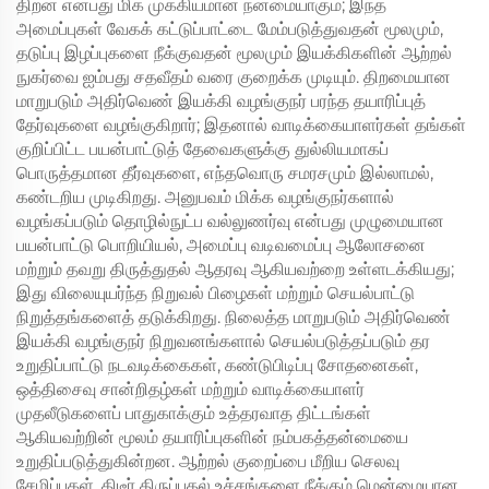
திறன் என்பது மிக முக்கியமான நன்மையாகும்; இந்த
அமைப்புகள் வேகக் கட்டுப்பாட்டை மேம்படுத்துவதன் மூலமும்,
தடுப்பு இழப்புகளை நீக்குவதன் மூலமும் இயக்கிகளின் ஆற்றல்
நுகர்வை ஐம்பது சதவீதம் வரை குறைக்க முடியும். திறமையான
மாறுபடும் அதிர்வெண் இயக்கி வழங்குநர் பரந்த தயாரிப்புத்
தேர்வுகளை வழங்குகிறார்; இதனால் வாடிக்கையாளர்கள் தங்கள்
குறிப்பிட்ட பயன்பாட்டுத் தேவைகளுக்கு துல்லியமாகப்
பொருத்தமான தீர்வுகளை, எந்தவொரு சமரசமும் இல்லாமல்,
கண்டறிய முடிகிறது. அனுபவம் மிக்க வழங்குநர்களால்
வழங்கப்படும் தொழில்நுட்ப வல்லுணர்வு என்பது முழுமையான
பயன்பாட்டு பொறியியல், அமைப்பு வடிவமைப்பு ஆலோசனை
மற்றும் தவறு திருத்துதல் ஆதரவு ஆகியவற்றை உள்ளடக்கியது;
இது விலையுயர்ந்த நிறுவல் பிழைகள் மற்றும் செயல்பாட்டு
நிறுத்தங்களைத் தடுக்கிறது. நிலைத்த மாறுபடும் அதிர்வெண்
இயக்கி வழங்குநர் நிறுவனங்களால் செயல்படுத்தப்படும் தர
உறுதிப்பாட்டு நடவடிக்கைகள், கண்டுபிடிப்பு சோதனைகள்,
ஒத்திசைவு சான்றிதழ்கள் மற்றும் வாடிக்கையாளர்
முதலீடுகளைப் பாதுகாக்கும் உத்தரவாத திட்டங்கள்
ஆகியவற்றின் மூலம் தயாரிப்புகளின் நம்பகத்தன்மையை
உறுதிப்படுத்துகின்றன. ஆற்றல் குறைப்பை மீறிய செலவு
சேமிப்புகள், திடீர் திருப்புதல் உச்சங்களை நீக்கும் மென்மையான