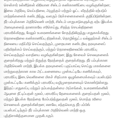
சென்சார் உள்ளீடுகள் விரிவான சிஸ்டம் கண்காணிப்பை வழங்குகின்றன;
இவை அதிர்வு, வெப்பநிலை, அழுத்தம் மற்றும் ஓட்ட வீதத்தில் ஏற்படும்
மாற்றங்களைக் கண்டறிந்து, வளரும் பிரச்சனைகளைக் குறிப்பிடுகின்றன.
நீர் பம்புக்கான அதிர்வெண் மாற்றி, சிஸ்டம் மாறுபாடுகளுக்கு ஏற்ப இயக்க
அளவுகளைத் தானாகவே சரிசெய்து, சிறந்த செயல்திறனை
பராமரிக்கிறது, மேலும் உபகரணங்களை சேதத்திலிருந்து பாதுகாக்கிறது.
தொலைநிலை கண்காணிப்பு திறன்கள், தொழில்நுட்ப வல்லுநர்கள் சிஸ்டம்
நிலையை மதிப்பீடு செய்வதற்கும், முறையான கண்டறிவு தரவுகளைப்
பதிவிறக்கம் செய்வதற்கும், மற்றும் தொலைநிலையில் பராமரிப்பு
செய்வதற்கும் வசதியை வழங்குகின்றன; இது சேவைச் செலவுகளைக்
குறைக்கிறது மற்றும் நிறுத்த நேரத்தைக் குறைக்கிறது. நீர் பம்புக்கான
அதிர்வெண் மாற்றி, இயக்க தரவுகளைப் பகுப்பாய்வு செய்து பாகங்களை
மாற்றுவதற்கான கால அட்டவணையை முன்கூட்டியே கணிக்கவும்,
பராமரிப்பு இடைவெளிகளை மிகச் சிறப்பாக ஒழுங்கமைக்கவும் பயன்படும்
முன்கூட்டியே கணிக்கும் பராமரிப்பு வழிமுறைகளையும் கொண்டுள்ளது.
இந்தப் பாதுகாப்பு மற்றும் நம்பகத்தன்மை அம்சங்கள், உபகரணங்களின்
ஆயுளை நீட்டிப்பதன் மூலம், பராமரிப்பு தேவைகளைக் குறைப்பதன் மூலம்,
மற்றும் இயக்க நேரத்தை மேம்படுத்துவதன் மூலம், மொத்த உரிமை
செலவைக் குறைக்கின்றன; எனவே, எந்தவொரு நீர் பம்பிங்
பயன்பாட்டிற்கும் நீர் பம்புக்கான அதிர்வெண் மாற்றி ஒரு
புத்திசாலித்தனமான முதலீடாகும்.