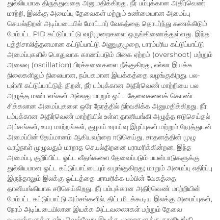
துல்லியமாக திருத்துவதை அனுமதிக்கிறது. நீர் பம்புக்கான அதிர்வெண்
மாற்றி, இலக்கு அமைப்பு தேவைகள் மற்றும் உண்மையான அமைப்பு
செயல்திறன் அடிப்படையில் மோட்டார் வேகத்தை தொடர்ந்து கணக்கிடும்
மேம்பட்ட PID கட்டுப்பாட்டு வழிமுறைகளை ஒருங்கிணைத்துள்ளது. இந்த
புத்திசாலித்தனமான கட்டுப்பாட்டு அணுகுமுறை, பாரம்பரிய கட்டுப்பாட்டு
அமைப்புகளில் பொதுவாக காணப்படும் மிகை ஏற்றம் (overshoot) மற்றும்
அலைவு (oscillation) பிரச்சனைகளை நீக்குகிறது, எல்லா இயக்க
நிலைகளிலும் நிலையான, நம்பகமான இயக்கத்தை வழங்குகிறது. பல-
புள்ளி கட்டுப்பாட்டுத் திறன், நீர் பம்புக்கான அதிர்வெண் மாற்றியை பல
அழுத்த மண்டலங்கள் அல்லது மாறும் ஓட்ட தேவைகளைக் கொண்ட
சிக்கலான அமைப்புகளை ஒரே நேரத்தில் நிர்வகிக்க அனுமதிக்கிறது. நீர்
பம்புக்கான அதிர்வெண் மாற்றியில் உள்ள தானியங்கி அழுத்த ஈடுசெய்தல்
அம்சங்கள், உயர மாற்றங்கள், குழாய் உராய்வு இழப்புகள் மற்றும் நேரத்துடன்
அமைப்பின் தேய்மானம் ஆகியவற்றை ஈடுசெய்து, சாதனத்தின் முழு
வாழ்நாள் முழுவதும் மாறாத செயல்திறனை பராமரிக்கின்றன. இந்த
அமைப்பு, குறிப்பிட்ட ஓட்ட வீதங்களை தேவைப்படும் பயன்பாடுகளுக்கு
துல்லியமான ஓட்ட கட்டுப்பாட்டையும் வழங்குகிறது; மாறும் அமைப்பு எதிர்ப்பு
இருந்தாலும் இலக்கு ஓட்டத்தை பராமரிக்க பம்பின் வேகத்தை
தானியங்கியாக சரிசெய்கிறது. நீர் பம்புக்கான அதிர்வெண் மாற்றியின்
மேம்பட்ட கட்டுப்பாட்டு அம்சங்களில், திட்டமிடக்கூடிய இலக்கு அமைப்புகள்,
நேரம் அடிப்படையிலான இயக்க அட்டவணைகள் மற்றும் தேவை
வடிவங்களுக்கு ஏற்ப வெவ்வேறு இயக்க முறைகளுக்கு தானியங்கி