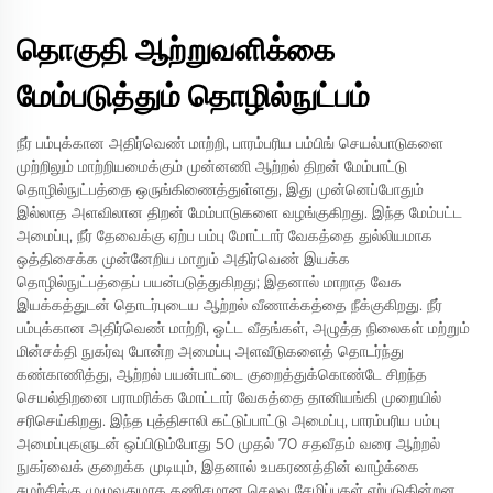
தொகுதி ஆற்றுவளிக்கை
மேம்படுத்தும் தொழில்நுட்பம்
நீர் பம்புக்கான அதிர்வெண் மாற்றி, பாரம்பரிய பம்பிங் செயல்பாடுகளை
முற்றிலும் மாற்றியமைக்கும் முன்னணி ஆற்றல் திறன் மேம்பாட்டு
தொழில்நுட்பத்தை ஒருங்கிணைத்துள்ளது, இது முன்னெப்போதும்
இல்லாத அளவிலான திறன் மேம்பாடுகளை வழங்குகிறது. இந்த மேம்பட்ட
அமைப்பு, நீர் தேவைக்கு ஏற்ப பம்பு மோட்டார் வேகத்தை துல்லியமாக
ஒத்திசைக்க முன்னேறிய மாறும் அதிர்வெண் இயக்க
தொழில்நுட்பத்தைப் பயன்படுத்துகிறது; இதனால் மாறாத வேக
இயக்கத்துடன் தொடர்புடைய ஆற்றல் வீணாக்கத்தை நீக்குகிறது. நீர்
பம்புக்கான அதிர்வெண் மாற்றி, ஓட்ட வீதங்கள், அழுத்த நிலைகள் மற்றும்
மின்சக்தி நுகர்வு போன்ற அமைப்பு அளவீடுகளைத் தொடர்ந்து
கண்காணித்து, ஆற்றல் பயன்பாட்டை குறைத்துக்கொண்டே சிறந்த
செயல்திறனை பராமரிக்க மோட்டார் வேகத்தை தானியங்கி முறையில்
சரிசெய்கிறது. இந்த புத்திசாலி கட்டுப்பாட்டு அமைப்பு, பாரம்பரிய பம்பு
அமைப்புகளுடன் ஒப்பிடும்போது 50 முதல் 70 சதவீதம் வரை ஆற்றல்
நுகர்வைக் குறைக்க முடியும், இதனால் உபகரணத்தின் வாழ்க்கை
சுழற்சிக்கு முழுவதுமாக கணிசமான செலவு சேமிப்புகள் ஏற்படுகின்றன.