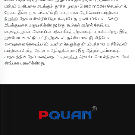
மாற்றம் ஆகியவை அடங்கும். தூக்க முறை (Sleep mode) செயல்பாடு,
தேவை இல்லாத காலங்களில் நீர் பம்புக்கான அதிர்வெண் மாற்றியை
நிறுத்தி, தேவை மீண்டும் தொடங்கும்போது தானியங்கியாக மீண்டும்
இயக்குவதை அனுமதிக்கிறது; இது கூடுதல் ஆற்றல் சேமிப்பை
வழங்குவதுடன், அமைப்பின் பதிலளிப்புத் திறனையும் பராமரிக்கிறது. இந்த
துல்லியமான கட்டுப்பாட்டு திறன்கள், துல்லியமான நீர் விநியோக
அளவுகளை தேவைப்படும் பயன்பாடுகளுக்கு நீர் பம்புக்கான அதிர்வெண்
மாற்றியை சிறந்த தேர்வாக ஆக்குகின்றன; இது ஆற்றல் நுகர்வையும்,
சாதனத்தின் தேய்மானத்தையும் குறைத்து, அமைப்பு செயல்திறனை மிகச்
சிறப்பாக பராமரிக்கிறது.