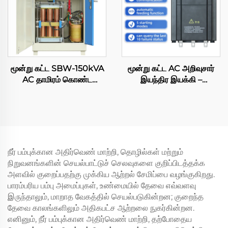
கேபினெட்
மூன்று கட்ட SBW-150kVA
மூன்று கட்ட AC அறிவுசார்
AC தாமிரம் கொண்ட
இயந்திர இயக்கி –
தானியங்கி SVC ஈடுசெய்யும்
உள்ளிடப்பட்ட பைபாஸ்
ஏவிஆர் 380V ஸ்டேபிலைசர்/
மென்மையான தொடங்கும்
ரெகுலேட்டர் – கையிருப்பு
மாட்யூல், 11KW, மும்முறை
விற்பனை
வெளியீடு, 50–60Hz,
RS485 தகவல் தொடர்பு,
IP20
நீர் பம்புக்கான அதிர்வெண் மாற்றி, தொழில்கள் மற்றும்
நிறுவனங்களின் செயல்பாட்டுச் செலவுகளை குறிப்பிடத்தக்க
அளவில் குறைப்பதற்கு முக்கிய ஆற்றல் சேமிப்பை வழங்குகிறது.
பாரம்பரிய பம்பு அமைப்புகள், உண்மையில் தேவை எவ்வளவு
இருந்தாலும், மாறாத வேகத்தில் செயல்படுகின்றன; குறைந்த
தேவை காலங்களிலும் அதிகபட்ச ஆற்றலை நுகர்கின்றன.
எனினும், நீர் பம்புக்கான அதிர்வெண் மாற்றி, தற்போதைய