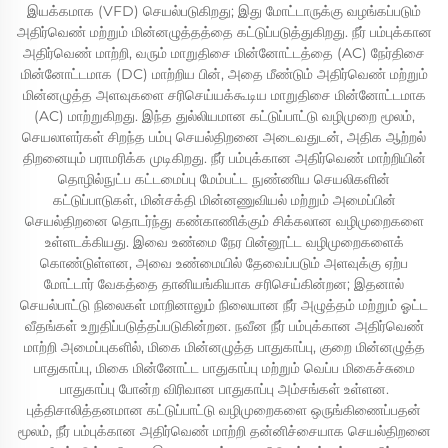
இயக்கமாக (VFD) செயல்படுகிறது; இது மோட்டாருக்கு வழங்கப்படும்
அதிர்வெண் மற்றும் மின்னழுத்தத்தை கட்டுப்படுத்துகிறது. நீர் பம்புக்கான
அதிர்வெண் மாற்றி, வரும் மாறுதிசை மின்னோட்டத்தை (AC) நேர்திசை
மின்னோட்டமாக (DC) மாற்றிய பின், அதை மீண்டும் அதிர்வெண் மற்றும்
மின்னழுத்த அளவுகளை சரிசெய்யக்கூடிய மாறுதிசை மின்னோட்டமாக
(AC) மாற்றுகிறது. இந்த துல்லியமான கட்டுப்பாட்டு வழிமுறை மூலம்,
செயலாளர்கள் சிறந்த பம்பு செயல்திறனை அடைவதுடன், அதிக ஆற்றல்
திறனையும் பராமரிக்க முடிகிறது. நீர் பம்புக்கான அதிர்வெண் மாற்றியின்
தொழில்நுட்ப கட்டமைப்பு மேம்பட்ட நுண்ணிய செயலிகளின்
கட்டுப்பாடுகள், மின்சக்தி மின்னணுவியல் மற்றும் அமைப்பின்
செயல்திறனை தொடர்ந்து கண்காணிக்கும் சிக்கலான வழிமுறைகளை
உள்ளடக்கியது. இவை உண்மை நேர பின்னூட்ட வழிமுறைகளைக்
கொண்டுள்ளன, அவை உண்மையில் தேவைப்படும் அளவுக்கு ஏற்ப
மோட்டார் வேகத்தை தானியங்கியாக சரிசெய்கின்றன; இதனால்
செயல்பாட்டு நிலைகள் மாறினாலும் நிலையான நீர் அழுத்தம் மற்றும் ஓட்ட
வீதங்கள் உறுதிப்படுத்தப்படுகின்றன. நவீன நீர் பம்புக்கான அதிர்வெண்
மாற்றி அமைப்புகளில், மிகை மின்னழுத்த பாதுகாப்பு, குறை மின்னழுத்த
பாதுகாப்பு, மிகை மின்னோட்ட பாதுகாப்பு மற்றும் வெப்ப மிகைச்சுமை
பாதுகாப்பு போன்ற விரிவான பாதுகாப்பு அம்சங்கள் உள்ளன.
புத்திசாலித்தனமான கட்டுப்பாட்டு வழிமுறைகளை ஒருங்கிணைப்பதன்
மூலம், நீர் பம்புக்கான அதிர்வெண் மாற்றி தன்னிச்சையாக செயல்திறனை