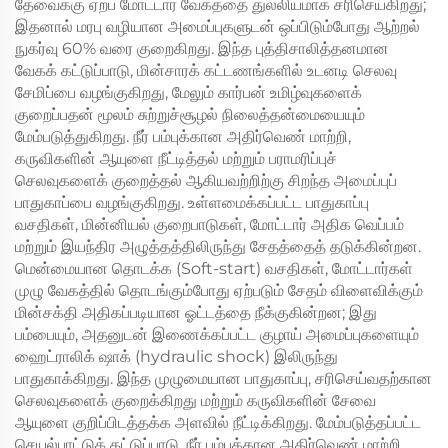
தேவைக்கு ஏற்ப மோட்டார் வேகத்தை துல்லியமாக சரிசெய்கிறது;
இதனால் மரபு வழியான அமைப்புகளுடன் ஒப்பிடும்போது ஆற்றல்
நுகர்வு 60% வரை குறைகிறது. இந்த புத்திசாலித்தனமான
வேகக் கட்டுப்பாடு, மின்சாரக் கட்டணங்களில் உடனடி செலவு
சேமிப்பை வழங்குகிறது, மேலும் கார்பன் உமிழ்வுகளைக்
குறைப்பதன் மூலம் சுற்றுச்சூழல் நிலைத்தன்மையையும்
மேம்படுத்துகிறது. நீர் பம்புக்கான அதிர்வெண் மாற்றி,
கருவிகளின் ஆயுளை நீட்டித்தல் மற்றும் பராமரிப்புச்
செலவுகளைக் குறைத்தல் ஆகியவற்றிற்கு சிறந்த அமைப்புப்
பாதுகாப்பை வழங்குகிறது. உள்ளமைக்கப்பட்ட பாதுகாப்பு
வசதிகள், மின்னியல் குறைபாடுகள், மோட்டார் அதிக வெப்பம்
மற்றும் இயந்திர அழுத்தத்திலிருந்து சேதத்தைத் தடுக்கின்றன.
மென்மையான தொடக்க (Soft-start) வசதிகள், மோட்டார்கள்
முழு வேகத்தில் தொடங்கும்போது ஏற்படும் சேதம் விளைவிக்கும்
மின்சக்தி அதிகப்படியான ஓட்டத்தை நீக்குகின்றன; இது
பம்பையும், அதனுடன் இணைக்கப்பட்ட குழாய் அமைப்புகளையும்
ஹைட்ராலிக் ஷாக் (hydraulic shock) இலிருந்து
பாதுகாக்கிறது. இந்த முழுமையான பாதுகாப்பு, சரிசெய்வதற்கான
செலவுகளைக் குறைக்கிறது மற்றும் கருவிகளின் சேவை
ஆயுளை குறிப்பிடத்தக்க அளவில் நீட்டிக்கிறது. மேம்படுத்தப்பட்ட
செயல்பாட்டுக் கட்டுப்பாடு, நீர் பம்புக்கான அதிர்வெண் மாற்றி