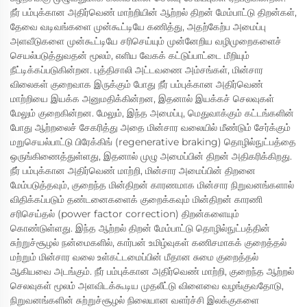
நீர் பம்புக்கான அதிர்வெண் மாற்றியின் ஆற்றல் திறன் மேம்பாட்டு திறன்கள்,
தேவை வடிவங்களை முன்கூட்டியே கணித்து, அதற்கேற்ப அமைப்பு
அளவீடுகளை முன்கூட்டியே சரிசெய்யும் முன்னேறிய வழிமுறைகளைச்
செயல்படுத்துவதன் மூலம், எளிய வேகக் கட்டுப்பாட்டை மீறியும்
நீட்டிக்கப்படுகின்றன. புத்திசாலி அட்டவணை அம்சங்கள், மின்சார
விலைகள் குறைவாக இருக்கும் போது நீர் பம்புக்கான அதிர்வெண்
மாற்றியை இயக்க அனுமதிக்கின்றன, இதனால் இயக்கச் செலவுகள்
மேலும் குறைகின்றன. மேலும், இந்த அமைப்பு, மெதுவாக்கும் கட்டங்களின்
போது ஆற்றலைச் சேகரித்து அதை மின்சார வலையில் மீண்டும் சேர்க்கும்
மறுசெயல்பாட்டு பிரேக்கிங் (regenerative braking) தொழில்நுட்பத்தை
ஒருங்கிணைத்துள்ளது, இதனால் முழு அமைப்பின் திறன் அதிகரிக்கிறது.
நீர் பம்புக்கான அதிர்வெண் மாற்றி, மின்சார அமைப்பின் திறனை
மேம்படுத்தவும், குறைந்த மின்திறன் காரணமாக மின்சார நிறுவனங்களால்
விதிக்கப்படும் தண்டனைகளைக் குறைக்கவும் மின்திறன் காரணி
சரிசெய்தல் (power factor correction) திறன்களையும்
கொண்டுள்ளது. இந்த ஆற்றல் திறன் மேம்பாட்டு தொழில்நுட்பத்தின்
சுற்றுச்சூழல் நன்மைகளில், கார்பன் உமிழ்வுகள் கணிசமாகக் குறைத்தல்
மற்றும் மின்சார வலை உள்கட்டமைப்பின் மீதான சுமை குறைத்தல்
ஆகியவை அடங்கும். நீர் பம்புக்கான அதிர்வெண் மாற்றி, குறைந்த ஆற்றல்
செலவுகள் மூலம் அளவிடக்கூடிய முதலீட்டு விளைவை வழங்குவதோடு,
நிறுவனங்களின் சுற்றுச்சூழல் நிலையான வளர்ச்சி இலக்குகளை