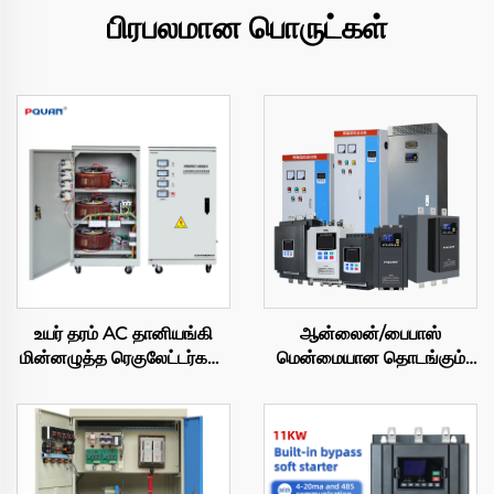
பிரபலமான பொருட்கள்
உயர் தரம் AC தானியங்கி
ஆன்லைன்/பைபாஸ்
மின்னழுத்த ரெகுலேட்டர்கள்/
மென்மையான தொடங்கும்
ஸ்டேபிலைசர்கள் Tns/SVC
கேபினெட் 380V
20kVA 380V சர்வோ
புத்திசாலித்தனமான மோட்டார்
ஏவிஆர்
கட்டுப்பாடு
11kw/55kw/180kw/400kw
மென்மையான தொடங்கும்