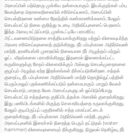
அமைப்பின் மற்றொரு முக்கிய நன்மையாகும். இயக்குநர்கள் பம்பு
வேகத்தை தொலைநிலையில் சரிசெய்யலாம், அமைப்பின்
செயல்திறனை உண்மை நேரத்தில் கண்காணிக்கலாம், மேலும்
செயல்பாட்டு நிலை குறித்து உடனடி அறிவிப்புகளைப் பெறலாம்.
இந்த அளவு கட்டுப்பாடு, முன்கூட்டியே பராமரிப்பு
அட்டவணையிடுதலை சாத்தியமாக்குகிறது மற்றும் விலையுயர்ந்த
அவசர சரிசெய்வுகளைத் தடுக்கிறது. நீர் பம்புக்கான அதிர்வெண்
மாற்றி, தானியங்கி முறையில் நிலையான நீர் அழுத்தம் மற்றும்
ஓட்ட வீதங்களை பராமரிக்கிறது; இதனால் இணைக்கப்பட்ட
கருவிகளுக்கு சேதம் விளைவிக்கும் அல்லது செயல்முறைகளை
குழப்பும் அழுத்த ஏற்ற இறக்கங்கள் நீக்கப்படுகின்றன. சத்தக்
குறைப்பு, நீர் பம்புக்கான அதிர்வெண் மாற்றி தொழில்நுட்பத்தின்
பெரும்பாலும் புறக்கணிக்கப்படும் நன்மையாகும். மாறும் வேகச்
செயல்பாடு, மாறாத வேக அமைப்புகளுடன் ஒப்பிடும்போது
செயல்பாட்டு சத்தத்தை குறிப்பிடத்தக்க அளவில் குறைக்கிறது;
இது பணியிடங்களில் மிகுந்த சௌகரியத்தை உருவாக்குகிறது,
மேலும் குடியிருப்புப் பகுதிகளில் சத்த மாசுப்பாட்டைக்
குறைக்கிறது. நீர் பம்புக்கான அதிர்வெண் மாற்றி, குழாய்
அமைப்புகளில் இரைச்சல் நிறைந்த பெரும் தட்டுதல் (water
hammer) விளைவுகளையும் நீக்குகிறது. நிறுவல் நெகிழ்வு, நீர்