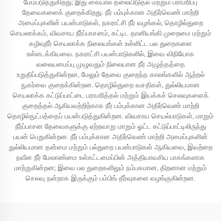
மேம்படுத்துகிறது; இது கையால் தலையிடுதல் மற்றும் பராமரிப்பு
தேவைகளைக் குறைக்கிறது. நீர் பம்புக்கான அதிர்வெண் மாற்றி
அமைப்புகளின் பயன்பாடுகள், நகராட்சி நீர் வழங்கல், தொழில்துறை
செயலாக்கம், விவசாய நீர்ப்பாசனம், கட்டிட தானியங்கி முறைமை மற்றும்
கழிவுநீர் செயலாக்க நிலையங்கள் உள்ளிட்ட பல துறைகளை
உள்ளடக்கியவை. நகராட்சி பயன்பாடுகளில், இவை விநியோக
வலையமைப்பு முழுவதும் நிலையான நீர் அழுத்தத்தை
உறுதிப்படுத்துகின்றன, மேலும் தேவை குறைந்த காலங்களில் ஆற்றல்
நுகர்வை குறைக்கின்றன. தொழில்துறை வசதிகள், துல்லியமான
செயலாக்க கட்டுப்பாட்டை பராமரித்தல் மற்றும் இயக்கச் செலவுகளைக்
குறைத்தல் ஆகியவற்றிற்காக நீர் பம்புக்கான அதிர்வெண் மாற்றி
தொழில்நுட்பத்தைப் பயன்படுத்துகின்றன. விவசாய செயல்பாடுகள், மாறும்
நீர்ப்பாசன தேவைகளுக்கு ஏற்றவாறு மாறும் ஓட்ட கட்டுப்பாட்டிலிருந்து
பயன் பெறுகின்றன. நீர் பம்புக்கான அதிர்வெண் மாற்றி அமைப்புகளின்
துல்லியமான தன்மை மற்றும் பல்துறை பயன்பாடுகள் ஆகியவை, இவற்றை
நவீன நீர் மேலாண்மை உள்கட்டமைப்பின் அத்தியாவசிய பாகங்களாக
மாற்றுகின்றன; இவை பல துறைகளிலும் நம்பகமான, திறனான மற்றும்
செலவு நன்றாக இருக்கும் பம்பிங் தீர்வுகளை வழங்குகின்றன.