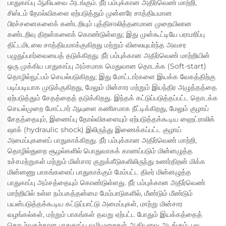
பாதுகாப்பு ஆகியவை அடங்கும். நீர் பம்புக்கான அதிர்வெண் மாற்றி,
சிஸ்டம் தோல்விகளை ஏற்படுத்தும் முன்னரே சாத்தியமான
பிரச்சனைகளைக் கண்டறியும் புத்திசாலித்தனமான முறையிலான
கண்டறிவு திறன்களைக் கொண்டுள்ளது; இது முன்கூட்டியே பராமரிப்பு
திட்டமிடலை சாத்தியமாக்குகிறது மற்றும் விலையுயர்ந்த அவசர
பழுதுப்பார்வையைத் தடுக்கிறது. நீர் பம்புக்கான அதிர்வெண் மாற்றியின்
ஒரு முக்கிய பாதுகாப்பு அம்சமாக மெதுவான தொடக்க (Soft-start)
தொழில்நுட்பம் செயல்படுகிறது; இது மோட்டார்களை இயக்க வேகத்திற்கு
படிப்படியாக முடுக்குகிறது, மேலும் மின்சார மற்றும் இயந்திர அழுத்தத்தை
ஏற்படுத்தும் சேதத்தைத் தடுக்கிறது. இந்தக் கட்டுப்படுத்தப்பட்ட தொடக்க
செயல்முறை மோட்டார் ஆயுளை கணிசமாக நீட்டிக்கிறது, மேலும் குழாய்
சேதத்தையும், இணைப்பு தோல்விகளையும் ஏற்படுத்தக்கூடிய ஹைட்ராலிக்
ஷாக் (hydraulic shock) இலிருந்து இணைக்கப்பட்ட குழாய்
அமைப்புகளைப் பாதுகாக்கிறது. நீர் பம்புக்கான அதிர்வெண் மாற்றி,
தொழில்துறை சூழல்களில் பொதுவாகக் காணப்படும் மின்னழுத்த
உச்சமற்றுகள் மற்றும் மின்சார குறுக்கீடுகளிலிருந்து உணர்திறன் மிக்க
மின்னணு பாகங்களைப் பாதுகாக்கும் மேம்பட்ட திடீர் மின்னழுத்த
பாதுகாப்பு அம்சத்தையும் கொண்டுள்ளது. நீர் பம்புக்கான அதிர்வெண்
மாற்றியில் உள்ள நம்பகத்தன்மை மேம்பாடுகளில், மீண்டும் மீண்டும்
பயன்படுத்தக்கூடிய கட்டுப்பாட்டு அமைப்புகள், மாற்று மின்சார
வழங்கல்கள், மற்றும் பாகங்கள் தவறு ஏற்பட்ட போதும் இயக்கத்தைத்
தொடர்வதற்கான பாதுகாப்பு வழிமுறைகள் ஆகியவை அடங்கும். பல