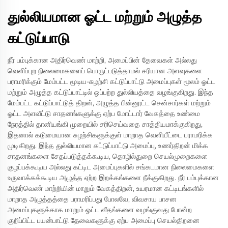
துல்லியமான ஓட்ட மற்றும் அழுத்த
கட்டுப்பாடு
நீர் பம்புக்கான அதிர்வெண் மாற்றி, அமைப்பின் தேவைகள் அல்லது
வெளிப்புற நிலைமைகளைப் பொருட்படுத்தாமல் சரியான அளவுகளை
பராமரிக்கும் மேம்பட்ட மூடிய-சுழற்சி கட்டுப்பாட்டு அமைப்புகள் மூலம் ஓட்ட
மற்றும் அழுத்த கட்டுப்பாட்டில் ஒப்பற்ற துல்லியத்தை வழங்குகிறது. இந்த
மேம்பட்ட கட்டுப்பாட்டுத் திறன், அழுத்த பின்னூட்ட சென்சார்கள் மற்றும்
ஓட்ட அளவீட்டு சாதனங்களுக்கு ஏற்ப மோட்டார் வேகத்தை உண்மை
நேரத்தில் தானியங்கி முறையில் சரிசெய்வதை சாத்தியமாக்குகிறது,
இதனால் கடுமையான சுழற்சிகளுக்குள் மாறாத வெளியீட்டை பராமரிக்க
முடிகிறது. இந்த துல்லியமான கட்டுப்பாட்டு அமைப்பு, உணர்திறன் மிக்க
சாதனங்களை சேதப்படுத்தக்கூடிய, தொழில்துறை செயல்முறைகளை
குழப்பக்கூடிய அல்லது கட்டிட அமைப்புகளில் சங்கடமான நிலைமைகளை
உருவாக்கக்கூடிய அழுத்த ஏற்ற இறக்கங்களை நீக்குகிறது. நீர் பம்புக்கான
அதிர்வெண் மாற்றியின் மாறும் வேகத்திறன், உயரமான கட்டிடங்களில்
மாறாத அழுத்தத்தை பராமரிப்பது போலவே, விவசாய பாசன
அமைப்புகளுக்காக மாறும் ஓட்ட வீதங்களை வழங்குவது போன்ற
குறிப்பிட்ட பயன்பாட்டு தேவைகளுக்கு ஏற்ப அமைப்பு செயல்திறனை