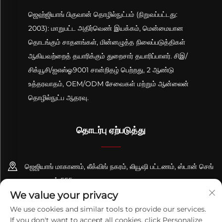
ஜெஹ்ஜியாங் பிகுவான் தொழில்நுட்பம் (நிறுவப்பட்டது:
2003): மாறுபட்ட அதிர்வெண் இயக்கம், மென்மையான
தொடங்கும் சாதனங்கள், மின்னழுத்த நிலைப்படுத்திகள்
ஆகியவற்றைத் தயாரிக்கும் துறைசார் தயாரிப்பாளர். சிஇ/
சிக்யூசி/ஐஎஸ்ஓ9001 சான்றிதழ் பெற்றது, 2 ஆண்டு
உத்தரவாதம், OEM/ODM சேவைகள் மற்றும் ஆன்லைன்
தொழில்நுட்ப ஆதரவு.
தொடர்பு ஏற்படுத்து
ஜெஜியாங் மாகாணம், லீக்விங் நகரம், லியூஷி பட்டணம், ஸ்டான் செங்
சாலை, எண் 555
We value your privacy
+86-13695814656
We use cookies and similar tools to provide our services.
If you don't want to accept all cookies, click Personalize