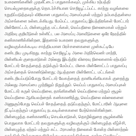
உபகரணங்களின் முதலீட்டைப் பாதுகாக்கவும், முக்கிய உற்பத்தி
செயல்முறைகளுக்கு தொடர்ச்சியான செறிவூட்டப்பட்ட காற்று வழங்கலை
உறுதிப்படுத்தவும் விரிவான பாதுகாப்பு அமைப்புகள் மற்றும் நம்பகத்தன்மை
அம்சங்களை உள்ளடக்கியது. மேம்பட்ட பாதுகாப்பு இயந்திரங்கள் மோட்டார்
மின்னோட்டம், மின்னழுத்த மட்டங்கள், வெப்பநிலை நிலைமைகள் மற்றும்
அதிர்வு குறியீடுகள் உள்ளிட்ட பல அமைப்பு அளவீடுகளை ஒரே நேரத்தில்
கண்காணிக்கின்றன, இதனால் உபகரண தவறுகளுக்கு
வழிவகுக்கக்கூடிய சாத்தியமான பிரச்சனைகளை முன்கூட்டியே
கண்டறிய முடிகிறது. காற்று செறிவூட்டி அலை அதிர்வெண் மாற்றி,
மின்னியல் குறைபாடுகள் அல்லது இயந்திர விரைவு நிலைகளால் ஏற்படும்
மோட்டார் சேதத்தைத் தடுக்கும் மேம்பட்ட மிகை மின்னோட்டப் பாதுகாப்பு
அம்சத்தைக் கொண்டுள்ளது; ஆபத்தான மின்னோட்ட மட்டங்கள்
கண்டறியப்படும்போது மோட்டார் வேகத்தைத் தானியங்கியாகக் குறைத்து
அல்லது அமைப்பை முற்றிலும் நிறுத்தும். வெப்பப் பாதுகாப்பு அமைப்புகள்
மோட்டார் சுருள் வெப்பநிலை, தாங்கிகளின் வெப்பநிலை மற்றும் சூழல்
வெப்பநிலை ஆகியவற்றைக் கண்காணித்து, வெப்பநிலை எல்லைகளை
அணுகும்போது வெப்பச் சேதத்தைத் தடுப்பதற்கும், மோட்டாரின் ஆயுளை
நீட்டிப்பதற்கும் பாதுகாப்பு நடவடிக்கைகளை மேற்கொள்கின்றன.
மின்னழுத்த கண்காணிப்பு செயல்பாடுகள், தொழில்துறை சூழல்களில்
பொதுவாக மோட்டார் தவறுகளுக்கு வழிவகுக்கும் மின்னழுத்த வீழ்ச்சி,
மின்னழுத்த ஏற்றம் மற்றும் கட்ட அசமன்ற நிலைகள் போன்ற மின்னாற்றல்
தரத்தின் பிரச்சனைகளிலிருந்து பாதுகாக்கின்றன. காற்று செறிவூட்டி