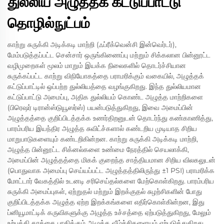
துல்லிய அழுத்தக் கட்டுப்பாட்டு
தொழில்நுட்பம்
காற்று சுருக்கி அடிக்கடி மாற்றி (ஃப்ரீக்வென்சி இன்வெர்டர்),
மேம்படுத்தப்பட்ட சென்சார் ஒருங்கிணைப்பு மற்றும் சிக்கலான பின்னூட்ட
வழிமுறைகள் மூலம் மாறும் இயக்க நிலைகளில் தொடர்ச்சியான
சுருக்கப்பட்ட காற்று விநியோகத்தை பராமரிக்கும் வகையில், அழுத்தக்
கட்டுப்பாட்டில் ஒப்பற்ற துல்லியத்தை வழங்குகிறது. இந்த துல்லியமான
கட்டுப்பாட்டு அமைப்பு, அதிக துல்லியம் கொண்ட அழுத்த மாற்றிகளை
(பிரெஷர் டிரான்ஸ்டுயூஸர்ஸ்) பயன்படுத்துகிறது, இவை அமைப்பின்
அழுத்தத்தை குறிப்பிடத்தக்க உணர்திறனுடன் தொடர்ந்து கண்காணித்து,
பாரம்பரிய இயந்திர அழுத்த சுவிட்ச்களால் கண்டறிய முடியாத சிறிய
மாறுபாடுகளையும் கண்டறிகின்றன. காற்று சுருக்கி அடிக்கடி மாற்றி,
அழுத்த பின்னூட்ட சிக்னல்களை உண்மை நேரத்தில் செயலாக்கி,
அமைப்பின் அழுத்தத்தை மிகக் குறைந்த சாத்தியமான சிறிய விலகலுடன்
(பொதுவாக அமைப்பு செய்யப்பட்ட அழுத்தத்திலிருந்து ±1 PSI) பராமரிக்க
மோட்டார் வேகத்தில் உடனடி சரிசெய்தல்களை மேற்கொள்கிறது. பாரம்பரிய
சுருக்கி அமைப்புகள், ஏற்றுதல் மற்றும் இறக்குதல் சுழற்சிகளின் போது
குறிப்பிடத்தக்க அழுத்த ஏற்ற இறக்கங்களை எதிர்கொள்கின்றன, இது
ப்னியூமாட்டிக் கருவிகளுக்கு அழுத்த உச்சத்தை ஏற்படுத்துகிறது, மேலும்
உற்பத்தி தரத்தை பாதிக்கும் அழுத்த வீழ்ச்சிகளையும் ஏற்படுத்துகிறது.