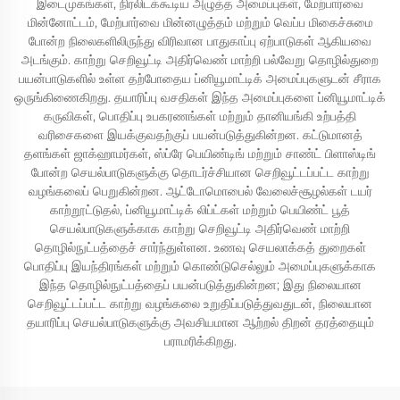
இடைமுகங்கள், நிரலிடக்கூடிய அழுத்த அமைப்புகள், மேற்பார்வை
மின்னோட்டம், மேற்பார்வை மின்னழுத்தம் மற்றும் வெப்ப மிகைச்சுமை
போன்ற நிலைகளிலிருந்து விரிவான பாதுகாப்பு ஏற்பாடுகள் ஆகியவை
அடங்கும். காற்று செறிவூட்டி அதிர்வெண் மாற்றி பல்வேறு தொழில்துறை
பயன்பாடுகளில் உள்ள தற்போதைய ப்னியூமாட்டிக் அமைப்புகளுடன் சீராக
ஒருங்கிணைகிறது. தயாரிப்பு வசதிகள் இந்த அமைப்புகளை ப்னியூமாட்டிக்
கருவிகள், பொதிப்பு உபகரணங்கள் மற்றும் தானியங்கி உற்பத்தி
வரிசைகளை இயக்குவதற்குப் பயன்படுத்துகின்றன. கட்டுமானத்
தளங்கள் ஜாக்ஹாமர்கள், ஸ்ப்ரே பெயிண்டிங் மற்றும் சாண்ட் பிளாஸ்டிங்
போன்ற செயல்பாடுகளுக்கு தொடர்ச்சியான செறிவூட்டப்பட்ட காற்று
வழங்கலைப் பெறுகின்றன. ஆட்டோமொபைல் வேலைச்சூழல்கள் டயர்
காற்றூட்டுதல், ப்னியூமாட்டிக் லிப்ட்கள் மற்றும் பெயிண்ட் பூத்
செயல்பாடுகளுக்காக காற்று செறிவூட்டி அதிர்வெண் மாற்றி
தொழில்நுட்பத்தைச் சார்ந்துள்ளன. உணவு செயலாக்கத் துறைகள்
பொதிப்பு இயந்திரங்கள் மற்றும் கொண்டுசெல்லும் அமைப்புகளுக்காக
இந்த தொழில்நுட்பத்தைப் பயன்படுத்துகின்றன; இது நிலையான
செறிவூட்டப்பட்ட காற்று வழங்கலை உறுதிப்படுத்துவதுடன், நிலையான
தயாரிப்பு செயல்பாடுகளுக்கு அவசியமான ஆற்றல் திறன் தரத்தையும்
பராமரிக்கிறது.