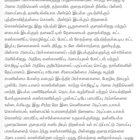
அலை அதிர்வெண் மாற்றி, தற்காலிக குறைபாடுகள் நீங்கிய பின்னர்
அமைப்பைத் தானியங்கியாக மீண்டும் இயக்க முயற்சிக்கும்
புத்திசாலித்தன்மை கொண்ட மீண்டும் இயக்கும் திறனைக்
கொண்டுள்ளது; இது உற்பத்தி இடையூறுகளைக் குறைக்கிறது மற்றும்
கையால் இயக்குநர் தலையீட்டின் தேவையைக் குறைக்கிறது. கட்ட
கண்காணிப்பு தொழில்நுட்பம், மோட்டார் சேதத்தை ஏற்படுத்தக்கூடிய கட்ட
இழப்பு நிலைகளைக் கண்டறிந்து, உடனே மின்சாரத்தை துண்டித்து,
மின்சார அமைப்பு பிரச்சனைகளைப் பற்றி இயக்குநர்களுக்கு எச்சரிக்கை
அளிக்கிறது. அதிர்வு கண்காணிப்பு அமைப்புகள் மோட்டார் மற்றும்
செறிவூட்டியின் அதிர்வு குறியீடுகளைப் பகுப்பாய்வு செய்து, தாங்கிகளின்
தேய்மானம், இணைப்பு சரியான சீரமைவின்மை அல்லது சுழற்றி
சமனின்மை போன்ற வளரும் இயந்திர பிரச்சனைகளை, பேரழிவு நிகழும்
முன்பே அடையாளம் காண்கின்றன. காற்று செறிவூட்டி அலை அதிர்வெண்
மாற்றி, இயக்க மணிநேரங்கள், தொடக்க சுழற்சிகள் மற்றும் செயல்திறன்
போக்குகளைக் கண்காணிக்கும் முன்கூட்டியே பராமரிப்பு அம்சங்களை
உள்ளடக்கியது; இது சீரற்ற நேர இடைவெளிகளை அடிப்படையாகக்
கொள்ளாமல், உண்மையில் உபகரணத்தின் நிலையை அடிப்படையாகக்
கொண்டு பராமரிப்பு எச்சரிக்கைகளை உருவாக்குகிறது. தன்னியக்க
முறையிலான குறைபாடு கண்டறியும் திறன்கள் உள் கட்டுப்பாட்டு அமைப்பு
பாகங்களைத் தொடர்ந்து கண்காணித்து, மின்னணு குறைபாடுகளை
அடையாளம் காண்கின்றன மற்றும் பழுது நீக்கத்தை எளிதாக்கவும், பழுது