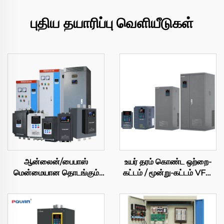
புதிய தயாரிப்பு வெளியீடுகள்
ஆன்லைன்/பைபாஸ்
உயர் தரம் கொண்ட ஒற்றை-
மென்மையான தொடங்கும்
கட்டம் / மூன்று-கட்டம் VFD,
கேபினெட் 380V
220 வோல்ட் / 380 வோல்ட்
புத்திசாலித்தனமான மோட்டார்
AC இயக்கி, 630 கிலோவாட்
கட்டுப்பாடு
மாறும் அதிர்வெண் மாற்றி,
11kw/55kw/180kw/400kw/630kw
PWM கட்டுப்பாடு – AC