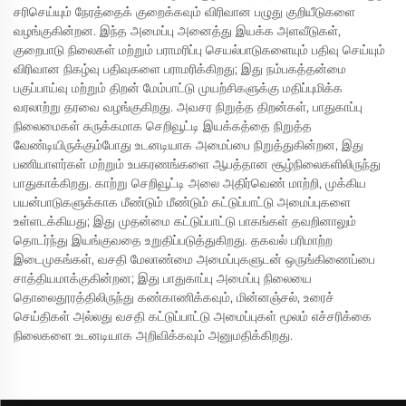
சரிசெய்யும் நேரத்தைக் குறைக்கவும் விரிவான பழுது குறியீடுகளை
வழங்குகின்றன. இந்த அமைப்பு அனைத்து இயக்க அளவீடுகள்,
குறைபாடு நிலைகள் மற்றும் பராமரிப்பு செயல்பாடுகளையும் பதிவு செய்யும்
விரிவான நிகழ்வு பதிவுகளை பராமரிக்கிறது; இது நம்பகத்தன்மை
பகுப்பாய்வு மற்றும் திறன் மேம்பாட்டு முயற்சிகளுக்கு மதிப்புமிக்க
வரலாற்று தரவை வழங்குகிறது. அவசர நிறுத்த திறன்கள், பாதுகாப்பு
நிலைமைகள் சுருக்கமாக செறிவூட்டி இயக்கத்தை நிறுத்த
வேண்டியிருக்கும்போது உடனடியாக அமைப்பை நிறுத்துகின்றன, இது
பணியாளர்கள் மற்றும் உபகரணங்களை ஆபத்தான சூழ்நிலைகளிலிருந்து
பாதுகாக்கிறது. காற்று செறிவூட்டி அலை அதிர்வெண் மாற்றி, முக்கிய
பயன்பாடுகளுக்காக மீண்டும் மீண்டும் கட்டுப்பாட்டு அமைப்புகளை
உள்ளடக்கியது; இது முதன்மை கட்டுப்பாட்டு பாகங்கள் தவறினாலும்
தொடர்ந்து இயங்குவதை உறுதிப்படுத்துகிறது. தகவல் பரிமாற்ற
இடைமுகங்கள், வசதி மேலாண்மை அமைப்புகளுடன் ஒருங்கிணைப்பை
சாத்தியமாக்குகின்றன; இது பாதுகாப்பு அமைப்பு நிலையை
தொலைதூரத்திலிருந்து கண்காணிக்கவும், மின்னஞ்சல், உரைச்
செய்திகள் அல்லது வசதி கட்டுப்பாட்டு அமைப்புகள் மூலம் எச்சரிக்கை
நிலைகளை உடனடியாக அறிவிக்கவும் அனுமதிக்கிறது.