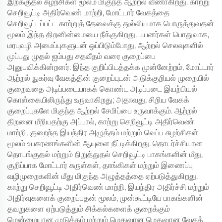
இறக்குதல் சுழற்சிகள் மூலம் மிகுந்த ஆற்றல் வீணாகிறது. காற்று
செறிவூட்டி அதிர்வெண் மாற்றி, மோட்டார் வேகத்தை
செறிவூட்டப்பட்ட காற்றுத் தேவைக்கு துல்லியமாக பொருத்துவதன்
மூலம் இந்த திறனின்மையை நீக்குகிறது. பயனர்கள் பொதுவாக,
மரபுவழி அமைப்புகளுடன் ஒப்பிடும்போது, ஆற்றல் செலவுகளில்
முப்பது முதல் ஐம்பது சதவீதம் வரை குறைப்பை
அனுபவிக்கின்றனர். இந்த குறிப்பிடத்தக்க முன்னேற்றம், மோட்டார்
ஆற்றல் நுகர்வு வேகத்தின் குறைப்புடன் அடுக்குறியல் முறையில்
குறைவதை அடிப்படையாகக் கொண்ட அடிப்படை இயற்பியல்
கொள்கையிலிருந்து உருவாகிறது; அதாவது, சிறிய வேகக்
குறைப்புகளே மிகுந்த ஆற்றல் சேமிப்பை உருவாக்கும். ஆற்றல்
திறனை மீறியதற்கு அப்பால், காற்று செறிவூட்டி அதிர்வெண்
மாற்றி, குறைந்த இயந்திர அழுத்தம் மற்றும் வெப்ப சுழற்சிகள்
மூலம் உபகரணங்களின் ஆயுளை நீட்டிக்கிறது. தொடர்ச்சியான
தொடங்குதல் மற்றும் நிறுத்துதல் செறிவூட்டி பாகங்களின் மீது,
குறிப்பாக மோட்டார் சுருள்கள், தாங்கிகள் மற்றும் இணைப்பு
வழிமுறைகளின் மீது மிகுந்த அழுத்தத்தை ஏற்படுத்துகிறது.
காற்று செறிவூட்டி அதிர்வெண் மாற்றி, இயந்திர அதிர்ச்சி மற்றும்
அதிர்வுகளைக் குறைப்பதன் மூலம், முன்கூட்டியே பாகங்களின்
தவறுகளை ஏற்படுத்தும் சிக்கல்களைக் குறைக்கும்
மென்மையான முடுக்கம் மற்றும் மெதுவான மெதுவான வேகக்