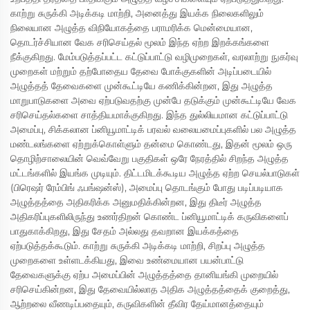
காற்று சுருக்கி அடிக்கடி மாற்றி, அனைத்து இயக்க நிலைகளிலும்
நிலையான அழுத்த விநியோகத்தை பராமரிக்க மென்மையான,
தொடர்ச்சியான வேக சரிசெய்தல் மூலம் இந்த ஏற்ற இறக்கங்களை
நீக்குகிறது. மேம்படுத்தப்பட்ட கட்டுப்பாட்டு வழிமுறைகள், வரலாற்று நுகர்வு
முறைகள் மற்றும் தற்போதைய தேவை போக்குகளின் அடிப்படையில்
அழுத்தத் தேவைகளை முன்கூட்டியே கணிக்கின்றன, இது அழுத்த
மாறுபாடுகளை அவை ஏற்படுவதற்கு முன்பே தடுக்கும் முன்கூட்டியே வேக
சரிசெய்தல்களை சாத்தியமாக்குகிறது. இந்த துல்லியமான கட்டுப்பாட்டு
அமைப்பு, சிக்கலான ப்னியூமாட்டிக் பரவல் வலையமைப்புகளில் பல அழுத்த
மண்டலங்களை ஏற்றுக்கொள்ளும் தன்மை கொண்டது, இதன் மூலம் ஒரு
தொழிற்சாலையின் வெவ்வேறு பகுதிகள் ஒரே நேரத்தில் சிறந்த அழுத்த
மட்டங்களில் இயங்க முடியும். திட்டமிடக்கூடிய அழுத்த ஏற்ற செயல்பாடுகள்
(பிரெஷர் ரேம்பிங் ஃபங்ஷன்ஸ்), அமைப்பு தொடங்கும் போது படிப்படியாக
அழுத்தத்தை அதிகரிக்க அனுமதிக்கின்றன, இது திடீர் அழுத்த
அதிகரிப்புகளிலிருந்து உணர்திறன் கொண்ட ப்னியூமாட்டிக் கருவிகளைப்
பாதுகாக்கிறது, இது சேதம் அல்லது தவறான இயக்கத்தை
ஏற்படுத்தக்கூடும். காற்று சுருக்கி அடிக்கடி மாற்றி, சிறப்பு அழுத்த
முறைகளை உள்ளடக்கியது, இவை உண்மையான பயன்பாட்டு
தேவைகளுக்கு ஏற்ப அமைப்பின் அழுத்தத்தை தானியங்கி முறையில்
சரிசெய்கின்றன, இது தேவையில்லாத அதிக அழுத்தத்தைக் குறைத்து,
ஆற்றலை வீணடிப்பதையும், கருவிகளின் தீவிர தேய்மானத்தையும்