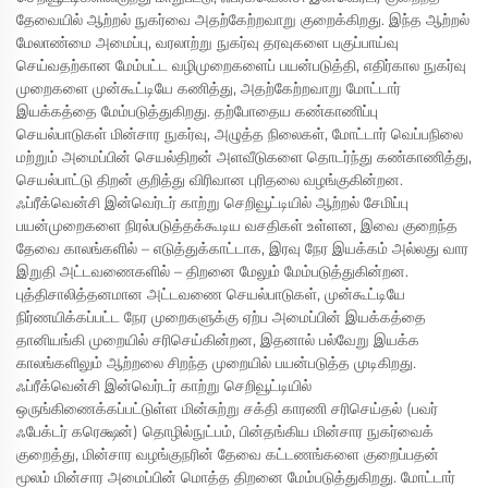
தேவையில் ஆற்றல் நுகர்வை அதற்கேற்றவாறு குறைக்கிறது. இந்த ஆற்றல்
மேலாண்மை அமைப்பு, வரலாற்று நுகர்வு தரவுகளை பகுப்பாய்வு
செய்வதற்கான மேம்பட்ட வழிமுறைகளைப் பயன்படுத்தி, எதிர்கால நுகர்வு
முறைகளை முன்கூட்டியே கணித்து, அதற்கேற்றவாறு மோட்டார்
இயக்கத்தை மேம்படுத்துகிறது. தற்போதைய கண்காணிப்பு
செயல்பாடுகள் மின்சார நுகர்வு, அழுத்த நிலைகள், மோட்டார் வெப்பநிலை
மற்றும் அமைப்பின் செயல்திறன் அளவீடுகளை தொடர்ந்து கண்காணித்து,
செயல்பாட்டு திறன் குறித்து விரிவான புரிதலை வழங்குகின்றன.
ஃப்ரீக்வென்சி இன்வெர்டர் காற்று செறிவூட்டியில் ஆற்றல் சேமிப்பு
பயன்முறைகளை நிரல்படுத்தக்கூடிய வசதிகள் உள்ளன, இவை குறைந்த
தேவை காலங்களில் – எடுத்துக்காட்டாக, இரவு நேர இயக்கம் அல்லது வார
இறுதி அட்டவணைகளில் – திறனை மேலும் மேம்படுத்துகின்றன.
புத்திசாலித்தனமான அட்டவணை செயல்பாடுகள், முன்கூட்டியே
நிர்ணயிக்கப்பட்ட நேர முறைகளுக்கு ஏற்ப அமைப்பின் இயக்கத்தை
தானியங்கி முறையில் சரிசெய்கின்றன, இதனால் பல்வேறு இயக்க
காலங்களிலும் ஆற்றலை சிறந்த முறையில் பயன்படுத்த முடிகிறது.
ஃப்ரீக்வென்சி இன்வெர்டர் காற்று செறிவூட்டியில்
ஒருங்கிணைக்கப்பட்டுள்ள மின்சுற்று சக்தி காரணி சரிசெய்தல் (பவர்
ஃபேக்டர் கரெக்ஷன்) தொழில்நுட்பம், பின்தங்கிய மின்சார நுகர்வைக்
குறைத்து, மின்சார வழங்குநரின் தேவை கட்டணங்களை குறைப்பதன்
மூலம் மின்சார அமைப்பின் மொத்த திறனை மேம்படுத்துகிறது. மோட்டார்