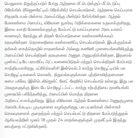
மெதுவாக நிறுத்தப்படும் போது ஆற்றலை மீட்டெடுக்கும் மீட்டெடுப்பு
பிரேக்கிங் (ரீஜெனரேட்டிவ் பிரேக்கிங்) செயல்பாடுகள், ஆற்றலை வெப்பமாக
சிதறவிடாமல் மின்சார அமைப்பிற்கு மீண்டும் சேர்க்கின்றன. ஆற்றல்
மேலாண்மை அமைப்பு, விரிவான நுகர்வு அறிக்கைகளை உருவாக்குகிறது,
இவை வசதி மேலாளர்களுக்கு மேம்பாட்டு வாய்ப்புகளை அடையாளம்
காணவும், நேரத்துடன் திறன் மேம்பாடுகளை கண்காணிக்கவும்
உதவுகின்றன. தொலைநிலை கண்காணிப்பு செயல்பாடுகள், இயக்குநர்கள்
தங்கள் கைத்தொழில் சாதனங்கள் அல்லது கணினி முனையங்களிலிருந்து
அமைப்பின் செயல்திறன் தரவுகளை அணுக அனுமதிக்கின்றன, இதனால்
முன்கூட்டியே பராமரிப்பு அட்டவணையிடுதல் மற்றும் செயல்திறன் மேம்பாடு
சாத்தியமாகிறது. ஃப்ரீக்வென்சி இன்வெர்டர் காற்று செறிவூட்டியில் பல
செறிவூட்டிகளைக் கொண்ட நிறுவல்களுக்கான புத்திசாலித்தனமான
சுமை பகிர்வு (இன்டெலிஜென்ட் லோட்-ஷேரிங்) செயல்பாடு உள்ளது; இது பல
அலகுகளுக்கு இடையே செறிவூட்டப்பட்ட காற்று உற்பத்தியை தானியங்கி
முறையில் பகிர்ந்தளித்து, அமைப்பின் மொத்த திறனை
அதிகபட்சமாக்குகிறது. இந்த விரிவான ஆற்றல் மேலாண்மை அணுகுமுறை
அளவிடக்கூடிய முடிவுகளை வழங்குகிறது; பல பயனர்கள் மின்சாரச்
செலவுகளைக் குறைத்தல் மற்றும் செயல்பாட்டு திறனை மேம்படுத்துதல்
ஆகியவற்றின் மூலம் 18 முதல் 24 மாதங்களுக்குள் முதலீட்டில் இருந்து
லாபத்தை ஈட்டுகின்றனர்.