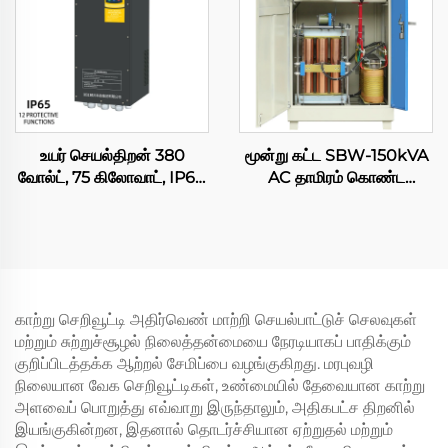
மென்மையான தொடங்கும்
மோட்டார் மற்றும்
கேபினெட்
கம்பிரசருக்காக
உயர் செயல்திறன் 380
மூன்று கட்ட SBW-150kVA
வோல்ட், 75 கிலோவாட், IP65,
AC தாமிரம் கொண்ட
50/60 ஹெர்ட்ஸ் மாறும்
தானியங்கி SVC ஈடுசெய்யும்
அதிர்வெண் இயக்கி (VFD),
ஏவிஆர் 380V ஸ்டேபிலைசர்/
AC பம்பு, ஒற்றை-கட்டம் /
ரெகுலேட்டர் – கையிருப்பு
மூன்று-கட்டம், 220 வோல்ட்
விற்பனை
பெயரளவு மின்னழுத்தம், RS-
485
காற்று செறிவூட்டி அதிர்வெண் மாற்றி செயல்பாட்டுச் செலவுகள்
மற்றும் சுற்றுச்சூழல் நிலைத்தன்மையை நேரடியாகப் பாதிக்கும்
குறிப்பிடத்தக்க ஆற்றல் சேமிப்பை வழங்குகிறது. மரபுவழி
நிலையான வேக செறிவூட்டிகள், உண்மையில் தேவையான காற்று
அளவைப் பொறுத்து எவ்வாறு இருந்தாலும், அதிகபட்ச திறனில்
இயங்குகின்றன, இதனால் தொடர்ச்சியான ஏற்றுதல் மற்றும்