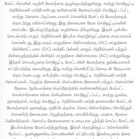
மோட்டார்களின் சுழற்சி வேகத்தை ஒழுங்குபடுத்துகிறது. காற்று செறிவூட்டி
அதிர்வெண் மாற்றி என்பது உண்மையில் தேவைப்படும் செறிவூட்டப்பட்ட
காற்று அளவை அடிப்படையாகக் கொண்டு மோட்டார் வேகத்தைத்
தொடர்ந்து சரிசெய்கிறது; இது நிலையான வேக செறிவூட்டிகளின்
பாரம்பரிய 'இயக்கு/நிறுத்து' சுழற்சியை நீக்குகிறது. இதன் முக்கிய
செயல்பாடு மாறும் அதிர்வெண் இயக்க தொழில்நுட்பத்தை மையமாகக்
கொண்டது, இது வரும் மாறுதிசை மின்சாரத்தை (AC) மாறுதிசை
மின்னோட்டமாக (DC) மாற்றிப் பின்னர் மாறும் அதிர்வெண் மற்றும்
மின்னழுத்தத்தில் மீண்டும் மாறுதிசை மின்சாரமாக (AC) மாற்றுகிறது.
இந்தச் செயல்முறை செறிவூட்டி மோட்டாரின் வேகத்தை துல்லியமாகக்
கட்டுப்படுத்த உதவுகிறது, இது காற்று வெளியீட்டு அளவுடன் நேரடியாக
தொடர்புடையது. சமீபத்திய காற்று செறிவூட்டி அதிர்வெண் மாற்றி
அமைப்புகள், அழுத்த நிலைகள், வெப்பநிலை நிலைகள் மற்றும் அமைப்பின்
தேவை ஆகியவற்றை மெய்நேரத்தில் கண்காணிக்கும் மேம்பட்ட
சென்சார்களை உள்ளடக்கியுள்ளன. செறிவூட்டப்பட்ட காற்று நுகர்வு
குறைந்தால், காற்று செறிவூட்டி அதிர்வெண் மாற்றி தானாகவே மோட்டார்
வேகத்தைக் குறைத்து, குறிப்பிடத்தக்க அளவு மின்சக்தியை சேமித்துக்
கொண்டு நிலையான அழுத்தத்தை பராமரிக்கிறது. மாறாக, தேவை
அதிகரித்தால், அமைப்பு தேவைகளை உடனடியாக பூர்த்தி செய்ய மோட்டார்
இயக்கத்தை வேகப்படுத்துகிறது. இதன் தொழில்நுட்ப அம்சங்களில்
மேம்பட்ட நுண்ணுணர்வு செயலிகளின் கட்டுப்பாடு, இலக்கமுறை திரை