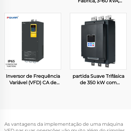
Fábrica, 3–60 kVA;
kVA, Estabilizador
Estabilizador de Tensão
Trifásico TNS/SVC,
Monofásico com Motor
Regulador Industrial de
Servo, 10 kVA, Saída 220
Tensão
V, em Cobre
Inversor de Frequência
partida Suave Trifásica
Variável (VFD) CA de
de 350 kW com
Alto Desempenho, 380
Derivação para Controle
V, 75 kW, IP65, 50/60 Hz,
Inteligente de Motores,
para Bomba,
Comunicação RS485,
Monofásico ou Trifásico,
Resfriamento a Ar
Tensão Nominal de 220
Forçado, Grau de
V, Comunicação RS-485
Proteção IP65, 50/60 Hz
As vantagens da implementação de uma máquina
VFD nas suas operações vão muito além do simples