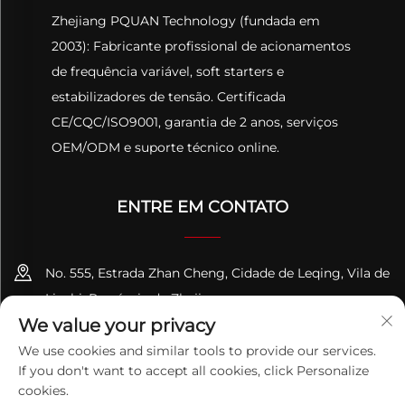
Zhejiang PQUAN Technology (fundada em
2003): Fabricante profissional de acionamentos
de frequência variável, soft starters e
estabilizadores de tensão. Certificada
CE/CQC/ISO9001, garantia de 2 anos, serviços
OEM/ODM e suporte técnico online.
ENTRE EM CONTATO
No. 555, Estrada Zhan Cheng, Cidade de Leqing, Vila de
Liushi, Província de Zhejiang
We value your privacy
+86-13695814656
We use cookies and similar tools to provide our services.
If you don't want to accept all cookies, click Personalize
[email protected]
cookies.