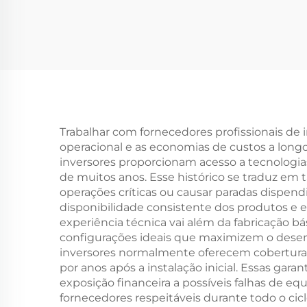
18,5 kW, 30 kW, 45 kW,
Ten
50/60 Hz, 220 V, 440 V
com
para Motores
kVA,
Trabalhar com fornecedores profissionais de
operacional e as economias de custos a longo
inversores proporcionam acesso a tecnolog
de muitos anos. Esse histórico se traduz em
operações críticas ou causar paradas dispe
disponibilidade consistente dos produtos e e
experiência técnica vai além da fabricação bá
configurações ideais que maximizem o dese
inversores normalmente oferecem cobertura 
por anos após a instalação inicial. Essas ga
exposição financeira a possíveis falhas de e
fornecedores respeitáveis durante todo o cicl