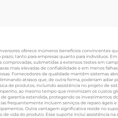
são Monofásico
Controle Vetorial
 Motor Servo, 10
Bomba Submers
 Saída 220 V, em
Cobre
 inversores oferece inúmeros benefícios convincentes q
 prazo, tanto para empresas quanto para indivíduos. Em
ias comprovadas, submetidas a extensos testes em camp
 taxas mais elevadas de confiabilidade e em menos falh
ndiosas. Fornecedores de qualidade mantêm sistemas abr
liminando atrasos que, de outra forma, poderiam adiar p
sica de produtos, incluindo assistência no projeto de sis
mpenho, ao mesmo tempo que minimizam os custos globa
de garantia estendida, protegendo os investimentos dos
rantias frequentemente incluem serviços de reparo ágeis 
quipamentos. Outra vantagem significativa reside no supo
o de vida do produto. Esse suporte inclui assistência na