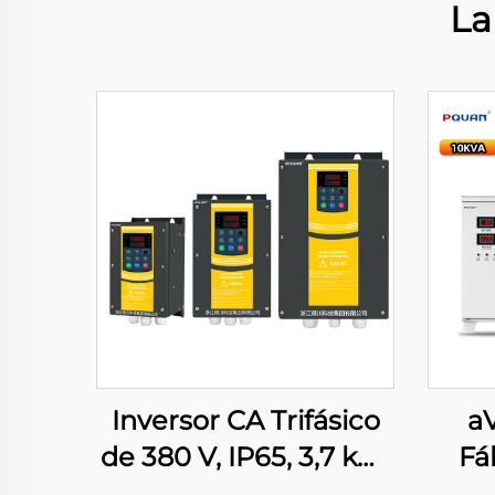
La
Inversor CA Trifásico
a
de 380 V, IP65, 3,7 kW,
Fá
5,5 kW, 7,5 kW, 11 kW,
E