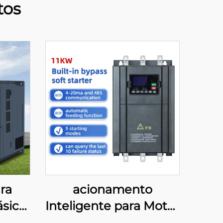
tos
ra
acionamento
sico,
Inteligente para Motor
, com
CA Trifásico com