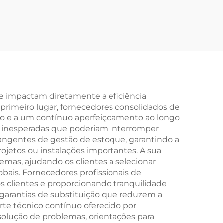
 para
Módulo Integrado de
ível
Partida Suave com
Derivação, 11 kW,
Saída Tripla, 50–60 Hz,
Comunicação RS485,
Grau de Proteção IP20
ue impactam diretamente a eficiência
 primeiro lugar, fornecedores consolidados de
o e a um contínuo aperfeiçoamento ao longo
as inesperadas que poderiam interromper
angentes de gestão de estoque, garantindo a
rojetos ou instalações importantes. A sua
temas, ajudando os clientes a selecionar
is. Fornecedores profissionais de
 clientes e proporcionando tranquilidade
e garantias de substituição que reduzem a
rte técnico contínuo oferecido por
 solução de problemas, orientações para