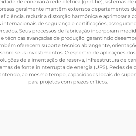
dade de conexão à rede elétrica (grid-tie), sistemas de
mpresas geralmente mantêm extensos departamentos de
ficiência, reduzir a distorção harmônica e aprimorar a c
internacionais de segurança e certificações, assegura
ercados. Seus processos de fabricação incorporam medid
 e técnicas avançadas de produção, garantindo desempe
ambém oferecem suporte técnico abrangente, orientaçõe
o sobre seus investimentos. O espectro de aplicações do
soluções de alimentação de reserva, infraestrutura de car
mas de fonte ininterrupta de energia (UPS). Redes de d
ntendo, ao mesmo tempo, capacidades locais de suport
para projetos com prazos críticos.