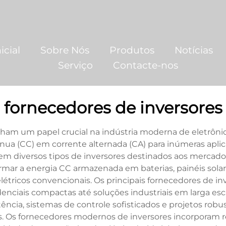
icial
Sobre Nós
Produtos
Notícias
Serviço
Contacte-nos
fornecedores de inversores
ham um papel crucial na indústria moderna de eletrôni
ínua (CC) em corrente alternada (CA) para inúmeras apl
em diversos tipos de inversores destinados aos mercados 
rmar a energia CC armazenada em baterias, painéis solare
elétricos convencionais. Os principais fornecedores de i
nciais compactas até soluções industriais em larga esc
ência, sistemas de controle sofisticados e projetos ro
is. Os fornecedores modernos de inversores incorporam 