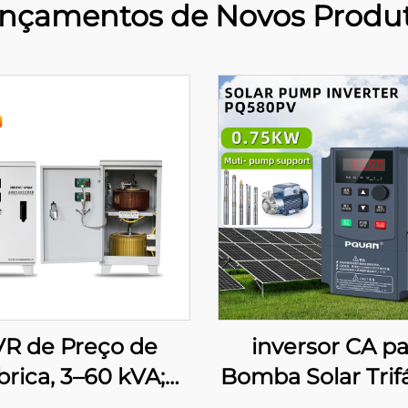
nçamentos de Novos Produ
VR de Preço de
inversor CA pa
brica, 3–60 kVA;
Bomba Solar Trifá
stabilizador de
380 V, 0,75–4 kW