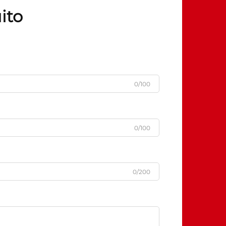
ito
0/100
0/100
0/200