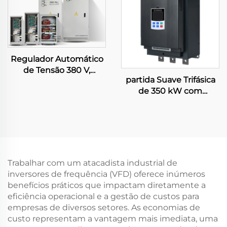
Sistemas de Irrigação
Agrícola
Regulador Automático
de Tensão 380 V,
partida Suave Trifásica
15/20/40/50/60/80/100
de 350 kW com
kVA, Estabilizador
Derivação para Controle
Trifásico TNS/SVC,
Inteligente de Motores,
Regulador Industrial de
Comunicação RS485,
Tensão
Resfriamento a Ar
Forçado, Grau de
Proteção IP65, 50/60 Hz
Trabalhar com um atacadista industrial de
inversores de frequência (VFD) oferece inúmeros
benefícios práticos que impactam diretamente a
eficiência operacional e a gestão de custos para
empresas de diversos setores. As economias de
custo representam a vantagem mais imediata, uma