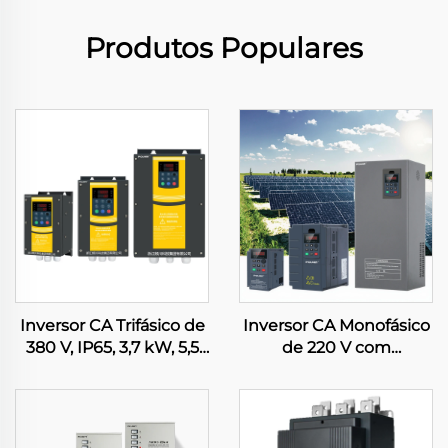
Produtos Populares
Inversor CA Trifásico de
Inversor CA Monofásico
380 V, IP65, 3,7 kW, 5,5
de 220 V com
kW, 7,5 kW, 11 kW, 18,5
Controlador MPPT
kW, 30 kW, 45 kW,
Embutido para Bomba
50/60 Hz, 220 V, 440 V
Solar, Inversor para
para Motores
Compressor em