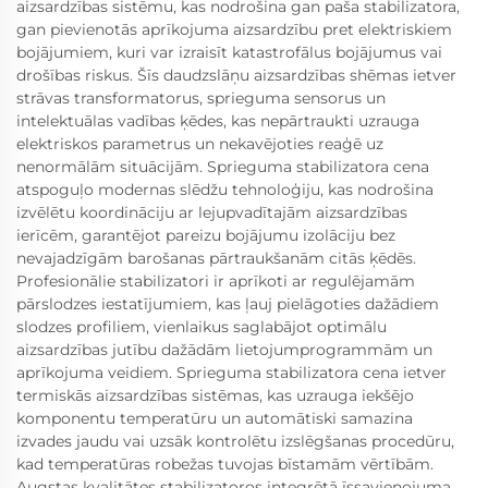
aizsardzības sistēmu, kas nodrošina gan paša stabilizatora,
gan pievienotās aprīkojuma aizsardzību pret elektriskiem
bojājumiem, kuri var izraisīt katastrofālus bojājumus vai
drošības riskus. Šīs daudzslāņu aizsardzības shēmas ietver
strāvas transformatorus, sprieguma sensorus un
intelektuālas vadības ķēdes, kas nepārtraukti uzrauga
elektriskos parametrus un nekavējoties reaģē uz
nenormālām situācijām. Sprieguma stabilizatora cena
atspoguļo modernas slēdžu tehnoloģiju, kas nodrošina
izvēlētu koordināciju ar lejupvadītajām aizsardzības
ierīcēm, garantējot pareizu bojājumu izolāciju bez
nevajadzīgām barošanas pārtraukšanām citās ķēdēs.
Profesionālie stabilizatori ir aprīkoti ar regulējamām
pārslodzes iestatījumiem, kas ļauj pielāgoties dažādiem
slodzes profiliem, vienlaikus saglabājot optimālu
aizsardzības jutību dažādām lietojumprogrammām un
aprīkojuma veidiem. Sprieguma stabilizatora cena ietver
termiskās aizsardzības sistēmas, kas uzrauga iekšējo
komponentu temperatūru un automātiski samazina
izvades jaudu vai uzsāk kontrolētu izslēgšanas procedūru,
kad temperatūras robežas tuvojas bīstamām vērtībām.
Augstas kvalitātes stabilizatoros integrētā īssavienojuma