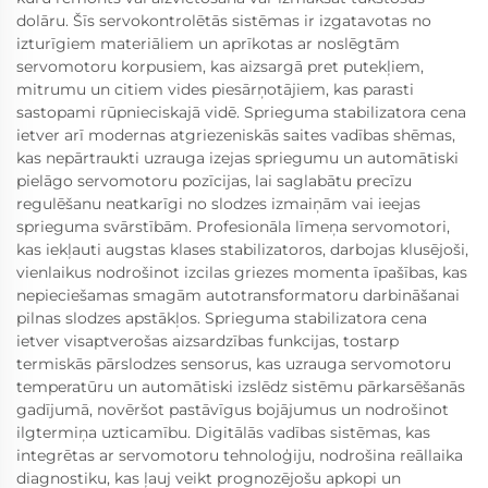
dolāru. Šīs servokontrolētās sistēmas ir izgatavotas no
izturīgiem materiāliem un aprīkotas ar noslēgtām
servomotoru korpusiem, kas aizsargā pret putekļiem,
mitrumu un citiem vides piesārņotājiem, kas parasti
sastopami rūpnieciskajā vidē. Sprieguma stabilizatora cena
ietver arī modernas atgriezeniskās saites vadības shēmas,
kas nepārtraukti uzrauga izejas spriegumu un automātiski
pielāgo servomotoru pozīcijas, lai saglabātu precīzu
regulēšanu neatkarīgi no slodzes izmaiņām vai ieejas
sprieguma svārstībām. Profesionāla līmeņa servomotori,
kas iekļauti augstas klases stabilizatoros, darbojas klusējoši,
vienlaikus nodrošinot izcilas griezes momenta īpašības, kas
nepieciešamas smagām autotransformatoru darbināšanai
pilnas slodzes apstākļos. Sprieguma stabilizatora cena
ietver visaptverošas aizsardzības funkcijas, tostarp
termiskās pārslodzes sensorus, kas uzrauga servomotoru
temperatūru un automātiski izslēdz sistēmu pārkarsēšanās
gadījumā, novēršot pastāvīgus bojājumus un nodrošinot
ilgtermiņa uzticamību. Digitālās vadības sistēmas, kas
integrētas ar servomotoru tehnoloģiju, nodrošina reāllaika
diagnostiku, kas ļauj veikt prognozējošu apkopi un