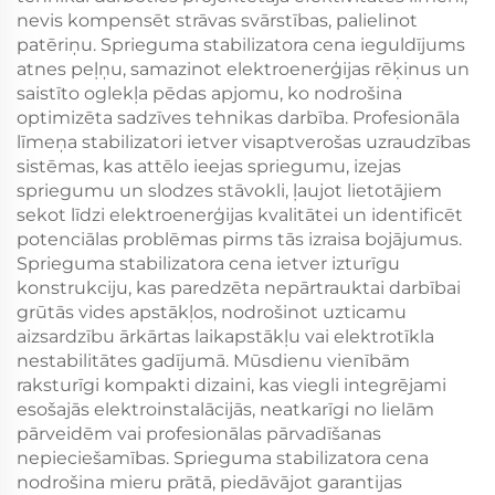
nevis kompensēt strāvas svārstības, palielinot
patēriņu. Sprieguma stabilizatora cena ieguldījums
atnes peļņu, samazinot elektroenerģijas rēķinus un
saistīto oglekļa pēdas apjomu, ko nodrošina
optimizēta sadzīves tehnikas darbība. Profesionāla
līmeņa stabilizatori ietver visaptverošas uzraudzības
sistēmas, kas attēlo ieejas spriegumu, izejas
spriegumu un slodzes stāvokli, ļaujot lietotājiem
sekot līdzi elektroenerģijas kvalitātei un identificēt
potenciālas problēmas pirms tās izraisa bojājumus.
Sprieguma stabilizatora cena ietver izturīgu
konstrukciju, kas paredzēta nepārtrauktai darbībai
grūtās vides apstākļos, nodrošinot uzticamu
aizsardzību ārkārtas laikapstākļu vai elektrotīkla
nestabilitātes gadījumā. Mūsdienu vienībām
raksturīgi kompakti dizaini, kas viegli integrējami
esošajās elektroinstalācijās, neatkarīgi no lielām
pārveidēm vai profesionālas pārvadīšanas
nepieciešamības. Sprieguma stabilizatora cena
nodrošina mieru prātā, piedāvājot garantijas