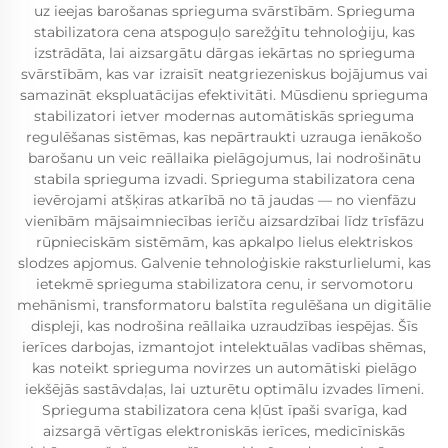
uz ieejas barošanas sprieguma svārstībām. Sprieguma
stabilizatora cena atspoguļo sarežģītu tehnoloģiju, kas
izstrādāta, lai aizsargātu dārgas iekārtas no sprieguma
svārstībām, kas var izraisīt neatgriezeniskus bojājumus vai
samazināt ekspluatācijas efektivitāti. Mūsdienu sprieguma
stabilizatori ietver modernas automātiskās sprieguma
regulēšanas sistēmas, kas nepārtraukti uzrauga ienākošo
barošanu un veic reāllaika pielāgojumus, lai nodrošinātu
stabila sprieguma izvadi. Sprieguma stabilizatora cena
ievērojami atšķiras atkarībā no tā jaudas — no vienfāzu
vienībām mājsaimniecības ierīču aizsardzībai līdz trīsfāzu
rūpnieciskām sistēmām, kas apkalpo lielus elektriskos
slodzes apjomus. Galvenie tehnoloģiskie raksturlielumi, kas
ietekmē sprieguma stabilizatora cenu, ir servomotoru
mehānismi, transformatoru balstīta regulēšana un digitālie
displeji, kas nodrošina reāllaika uzraudzības iespējas. Šīs
ierīces darbojas, izmantojot intelektuālas vadības shēmas,
kas noteikt sprieguma novirzes un automātiski pielāgo
iekšējās sastāvdaļas, lai uzturētu optimālu izvades līmeni.
Sprieguma stabilizatora cena kļūst īpaši svarīga, kad
aizsargā vērtīgas elektroniskās ierīces, medicīniskās