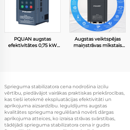
PQUAN augstas
Augstas veiktspējas
efektivitātes 0,75 kW
maiņstrāvas mīkstais
VFD ar vektoru vadību
startētājs, 3 fāzes, 11 kW,
rūpnieciskiem sūkņiem
50/60 Hz, tiešsaistes
un ventilatoriem, CE
mīkstais startētājs
sertifikāts
Sprieguma stabilizatora cena nodrošina izcilu
vērtību, piedāvājot vairākas praktiskas priekšrocības,
kas tieši ietekmē ekspluatācijas efektivitāti un
aprīkojuma aizsardzību. Ieguldījums augstas
kvalitātes sprieguma regulēšanā novērš dārgas
aprīkojuma atteices, ko izraisa strāvas svārstības,
tādējādi sprieguma stabilizatora cena ir gudrs