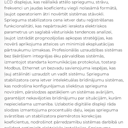
LCD displejus, kas reāllaikā attēlo spriegumu, strāvu,
frekvenci un jaudas koeficientu viegli nolasāmā formātā,
ļaujot operatoriem ātri novērtēt sistēmas stāvokli.
Sprieguma stabilizatora cena ietver datu reģistrēšanas
funkcionalitāti, kas nepārtraukti ieraksta elektriskos
parametrus un saglabā vēsturiskās tendences analīzei,
ļaujot izstrādāt prognozējošas apkopas stratēģijas, kas
novērš aprīkojuma atteices un minimizē ekspluatācijas
pārtraukumu izmaksas. Profesionālās uzraudzības sistēmas
bez šķēršļiem integrējas ēku pārvaldības sistēmās,
izmantojot standarta komunikācijas protokolus, tostarp
Modbus, Ethernet un bezvadu savienojuma iespējas, kas
ļauj attālināti uzraudzīt un vadīt sistēmu. Sprieguma
stabilizatora cena ietver intelektuālas brīdinājumu sistēmas,
kas nodrošina konfigurējamus sliekšņus sprieguma
novirzēm, pārslodzes apstākļiem un sistēmas avārijām,
garantējot nekavējoties brīdinājumu par situācijām, kurām
nepieciešama uzmanība. Uzlabotie digitālie displeji rāda
slodzes izmantojuma procentuālo daļu, ieejas sprieguma
svārstības un stabilizatora piemērotos korekcijas
koeficientus, nodrošinot pārredzamību sistēmas darbībā un