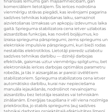
finansiāls lēmums gan mājsaimniecībām, gan
komerciāliem lietotājiem. Šīs ierīces nodrošina
vienmērīgu strāvas piegādi, kas ievērojami pagarina
sadzīves tehnikas kalpošanas laiku, samazinot
aizvietošanas izmaksas un apkopju izdevumus laika
gaitā. Sprieguma stabilizatora cena ietver uzlabotas
aizsardzības funkcijas, kas novērš bojājumus, ko
izraisa sprieguma pārspriegumi, zems spriegums un
elektriskie impulsīvie pārspriegumi, kuri bieži rodas
nestabilās elektrotīklos. Lietotāji pieredz uzlabotu
sadzīves tehnikas darbību — dzinēji darbojas
efektīvāk, gaismas uztur vienmērīgu spilgtumu, bet
elektroniskās ierīces darbojas optimālos parametru
robežās, ja tās ir aizsargātas ar pareizi izvēlētiem
stabilizatoriem. Sprieguma stabilizatora cena ietver
automātisko darbību, kurai nav nepieciešama
manuāla iejaukšanās, nodrošinot nevainojamu
aizsardzību bez lietotāja iesaistes vai tehniskām
zināšanām. Enerģijas taupīšana ir vēl viena nozīmīga
priekšrocība, jo stabils spriegums ļauj sadzīves
tehnikai darboties projektētajā efektivitātes līmenī,