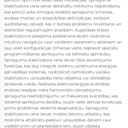
palīdzot optimizēt elektriskās instalācijas. Sprieguma
stabilizatora cena ietver detalizētu notikumu reģistrēšanu,
kas precīzi laika zīmogos ieraksta sprieguma izmaiņas,
slodzes maiņas un aizsardzības aktivizācijas, veidojot
auditēšanas ceļvedi, kas ir būtisks problēmu novēršanai un
atbilstībai regulatīvajām prasībām. Augstākās klases
stabilizatoros pieejamie pieskāriena ekrāni nodrošina
intuītīvu navigāciju caur vairākiem parametru ekrāniem un
ļauj veikt konfigurācijas izmaiņas vietā, neprasot speciālu
programmēšanas aprīkojumu vai tehnisku apmācību.
Sprieguma stabilizatora cena ietver tīkla savienojuma
funkcijas, kas ļauj integrēt sistēmu uzņēmuma enerģijas
pārvaldības sistēmās, nodrošinot centrālizētu vairāku
stabilizatoru uzraudzību lielos objektos vai izkliedētās
atrašanās vietās. Reāllaika elektroenerģijas kvalitātes
analīzes iespējas mēra harmonisko izkropļojumu,
sprieguma neatlīdzinājumu un frekvences svārstības, kas
ietekmē aprīkojuma darbību, ļaujot veikt aktīvas korekcijas,
pirms problēmas ietekmē ekspluatāciju. Sprieguma
stabilizatora cena ietver mobilo lietotņu atbalstu, kas
nodrošina attālinātu piekļuvi uzraudzības datiem caur
viedtālrunīm un planšetdatoriem, ļaujot objekta