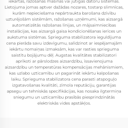
iekārtas, ražošanas mašīnas vai jutīgas datoru sistēmas.
Lietojuma jomas aptver dažādas nozares, tostarp slimnīcas,
kurām nepieciešama nepārtraukta barošana dzīvību
uzturējošām sistēmām, ražošanas uzņēmumi, kas aizsargā
automatizētās ražošanas līnijas, un mājsaimniecības
instalācijas, kas aizsargā gaisa kondicionēšanas ierīces un
aukstuma sistēmas. Sprieguma stabilizatora ieguldījuma
cena pierāda savu izdevīgumu, salīdzinot ar iespējamajām
iekārtu nomaiņas izmaksām, kas var rasties sprieguma
saistītu bojājumu dēļ. Augstas kvalitātes stabilizatori
aprīkoti ar pārslodzes aizsardzību, īssavienojuma
aizsardzību un temperatūras kompensācijas mehānismiem,
kas uzlabo uzticamību un pagarināt iekārtu kalpošanas
laiku. Sprieguma stabilizatora cena parasti atspoguļo
izgatavošanas kvalitāti, zīmola reputāciju, garantijas
apsegu un tehniskās specifikācijas, kas nosaka ilgtermiņa
sniegumu un uzticamību prasībās piesprindzinātās
elektriskās vides apstākļos.