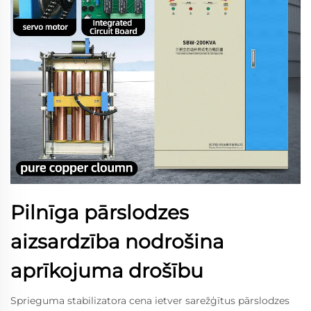
Pilnīga pārslodzes
aizsardzība nodrošina
aprīkojuma drošību
Sprieguma stabilizatora cena ietver sarežģītus pārslodzes