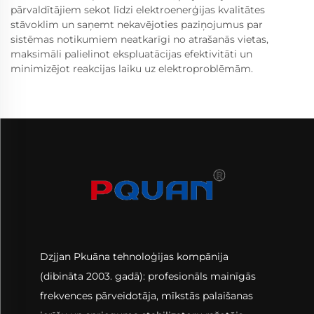
pārvaldītājiem sekot līdzi elektroenerģijas kvalitātes
stāvoklim un saņemt nekavējoties paziņojumus par
sistēmas notikumiem neatkarīgi no atrašanās vietas,
maksimāli palielinot ekspluatācijas efektivitāti un
minimizējot reakcijas laiku uz elektroproblēmām.
Dzjjan Pkuāna tehnoloģijas kompānija
(dibināta 2003. gadā): profesionāls mainīgās
frekvences pārveidotāja, mīkstās palaišanas