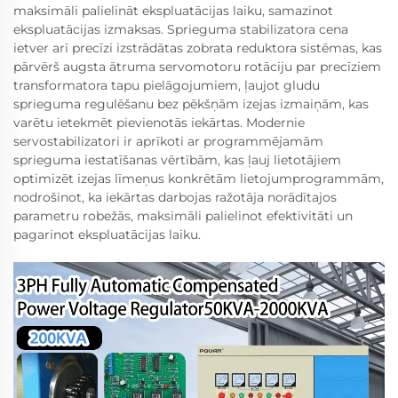
maksimāli palielināt ekspluatācijas laiku, samazinot
ekspluatācijas izmaksas. Sprieguma stabilizatora cena
ietver arī precīzi izstrādātas zobrata reduktora sistēmas, kas
pārvērš augsta ātruma servomotoru rotāciju par precīziem
transformatora tapu pielāgojumiem, ļaujot gludu
sprieguma regulēšanu bez pēkšņām izejas izmaiņām, kas
varētu ietekmēt pievienotās iekārtas. Modernie
servostabilizatori ir aprīkoti ar programmējamām
sprieguma iestatīšanas vērtībām, kas ļauj lietotājiem
optimizēt izejas līmeņus konkrētām lietojumprogrammām,
nodrošinot, ka iekārtas darbojas ražotāja norādītajos
parametru robežās, maksimāli palielinot efektivitāti un
pagarinot ekspluatācijas laiku.