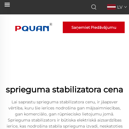
LV
Saņemiet Piedāvājumu
sprieguma stabilizatora cena
Lai saprastu sprieguma stabilizatora cenu, ir jāapsver
vērtība, kuru šie ierīces nodrošina gan mājsaimniecības,
gan komerciālo, gan rūpniecisko lietojumu jomā.
Sprieguma stabilizators ir būtiska elektriskā aizsardzības
ierīce, kas nodrošina stabila sprieguma izvadi, neskatoties