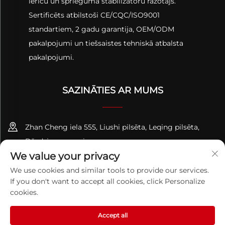
ierīču un sprieguma stabilizatoru ražotājs.
Sertificēts atbilstoši CE/CQC/ISO9001
standartiem, 2 gadu garantija, OEM/ODM
pakalpojumi un tiešsaistes tehniskā atbalsta
pakalpojumi.
SAZINĀTIES AR MUMS
Zhan Cheng iela 555, Liushi pilsēta, Leqing pilsēta,
Džedzjanas provinces
We value your privacy
+86-13695814656
We use cookies and similar tools to provide our services.
If you don't want to accept all cookies, click Personalize
[email protected]
cookies.
Accept all
Autortiesības © 2026 ZHEJIANG PQUAN Technology Co. Ltd.