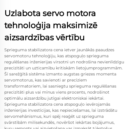
Uzlabota servo motora
tehnoloģija maksimizē
aizsardzības vērtību
Sprieguma stabilizatora cena ietver jaunākās paaudzes
servomotoru tehnoloģiju, kas atspoguļo sprieguma
regulēšanas inženierijas virsotni un nodrošina nevienlīdzīgu
precizitāti un uzticamību kritiskām lietojumprogrammām.
Šī sarežģītā sistēma izmanto augstas griezes momenta
servomotorus, kas savienoti ar precīziem
transformatoriem, lai sasniegtu sprieguma regulēšanas
precizitāti plus vai mīnus viens procents, nodrošinot
optimālu aizsardzību jutīgai elektroniskai iekārtai.
Sprieguma stabilizatora cena atspoguļo ievērojamās
inženierijas investīcijas, kas nepieciešamas, lai izstrādātu
servomehānismus, kuri spēj reaģēt uz sprieguma
svārstībām milisekundēs, novēršot iekārtas bojājumus,
kuru remonts vai aizvietošana var izmaksāt tūkstošus