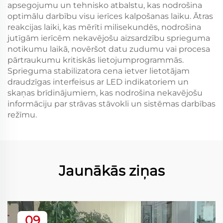
apsegojumu un tehnisko atbalstu, kas nodrošina
optimālu darbību visu ierīces kalpošanas laiku. Ātras
reakcijas laiki, kas mērīti milisekundēs, nodrošina
jutīgām ierīcēm nekavējošu aizsardzību sprieguma
notikumu laikā, novēršot datu zudumu vai procesa
pārtraukumu kritiskās lietojumprogrammās.
Sprieguma stabilizatora cena ietver lietotājam
draudzīgas interfeisus ar LED indikatoriem un
skaņas brīdinājumiem, kas nodrošina nekavējošu
informāciju par strāvas stāvokli un sistēmas darbības
režīmu.
Jaunākās ziņas
09