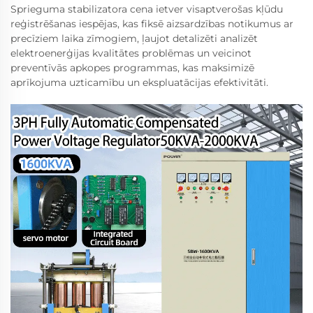
Sprieguma stabilizatora cena ietver visaptverošas kļūdu
reģistrēšanas iespējas, kas fiksē aizsardzības notikumus ar
precīziem laika zīmogiem, ļaujot detalizēti analizēt
elektroenerģijas kvalitātes problēmas un veicinot
preventīvās apkopes programmas, kas maksimizē
aprīkojuma uzticamību un ekspluatācijas efektivitāti.