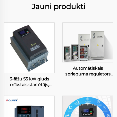
Jauni produkti
Automātiskais
sprieguma regulators
3-fāžu 55 kW gluds
380 V,
mīkstais startētājs,
15/20/40/50/60/80/100
motora startētājs ar
kVA, TNS/SVC trīsfāžu
RS485 sakaru interfeisu,
stabilizators,
IP20 apvalks, cietvielu
rūpnieciskais
tehnoloģija efektīvai
sprieguma regulators
jaudas pārvaldībai