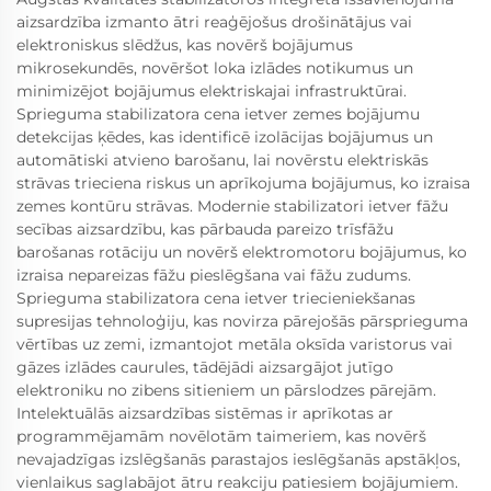
aizsardzība izmanto ātri reaģējošus drošinātājus vai
elektroniskus slēdžus, kas novērš bojājumus
mikrosekundēs, novēršot loka izlādes notikumus un
minimizējot bojājumus elektriskajai infrastruktūrai.
Sprieguma stabilizatora cena ietver zemes bojājumu
detekcijas ķēdes, kas identificē izolācijas bojājumus un
automātiski atvieno barošanu, lai novērstu elektriskās
strāvas trieciena riskus un aprīkojuma bojājumus, ko izraisa
zemes kontūru strāvas. Modernie stabilizatori ietver fāžu
secības aizsardzību, kas pārbauda pareizo trīsfāžu
barošanas rotāciju un novērš elektromotoru bojājumus, ko
izraisa nepareizas fāžu pieslēgšana vai fāžu zudums.
Sprieguma stabilizatora cena ietver triecieniekšanas
supresijas tehnoloģiju, kas novirza pārejošās pārsprieguma
vērtības uz zemi, izmantojot metāla oksīda varistorus vai
gāzes izlādes caurules, tādējādi aizsargājot jutīgo
elektroniku no zibens sitieniem un pārslodzes pārejām.
Intelektuālās aizsardzības sistēmas ir aprīkotas ar
programmējamām novēlotām taimeriem, kas novērš
nevajadzīgas izslēgšanās parastajos ieslēgšanās apstākļos,
vienlaikus saglabājot ātru reakciju patiesiem bojājumiem.