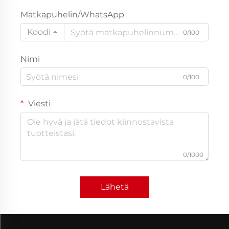
Matkapuhelin/WhatsApp
Koodi
0/100
Nimi
0/100
Viesti
0/1000
Lähetä