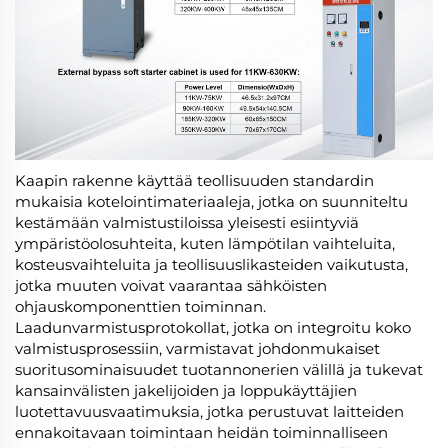
Kaapin rakenne käyttää teollisuuden standardin
mukaisia kotelointimateriaaleja, jotka on suunniteltu
kestämään valmistustiloissa yleisesti esiintyviä
ympäristöolosuhteita, kuten lämpötilan vaihteluita,
kosteusvaihteluita ja teollisuuslikasteiden vaikutusta,
jotka muuten voivat vaarantaa sähköisten
ohjauskomponenttien toiminnan.
Laadunvarmistusprotokollat, jotka on integroitu koko
valmistusprosessiin, varmistavat johdonmukaiset
suoritusominaisuudet tuotannonerien välillä ja tukevat
kansainvälisten jakelijoiden ja loppukäyttäjien
luotettavuusvaatimuksia, jotka perustuvat laitteiden
ennakoitavaan toimintaan heidän toiminnalliseen