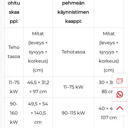
ohitu
pehmeän
skaa
käynnistimen
ppi:
kaappi:
Mitat
Mitat
(leveys ×
(leveys ×
Teho
syvyys ×
Tehotasoa
syvyys ×
tasoa
korkeus)
korkeus)
(cm)
(cm)
11–75
46,5 × 31,2
30 × 30 ×
11–75 kW
kW
× 97 cm
85 cm
90-
49,5 × 54
40 × 45 ×
160
× 140,5
90–115 kW
107 cm
kW
cm