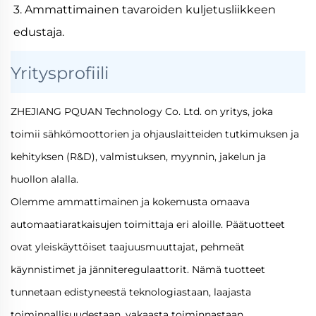
3. Ammattimainen tavaroiden kuljetusliikkeen
edustaja.
Yritysprofiili
ZHEJIANG PQUAN Technology Co. Ltd. on yritys, joka
toimii sähkömoottorien ja ohjauslaitteiden tutkimuksen ja
kehityksen (R&D), valmistuksen, myynnin, jakelun ja
huollon alalla.
Olemme ammattimainen ja kokemusta omaava
automaatiaratkaisujen toimittaja eri aloille. Päätuotteet
ovat yleiskäyttöiset taajuusmuuttajat, pehmeät
käynnistimet ja jänniteregulaattorit. Nämä tuotteet
tunnetaan edistyneestä teknologiastaan, laajasta
toiminnallisuudestaan, vakaasta toiminnastaan,