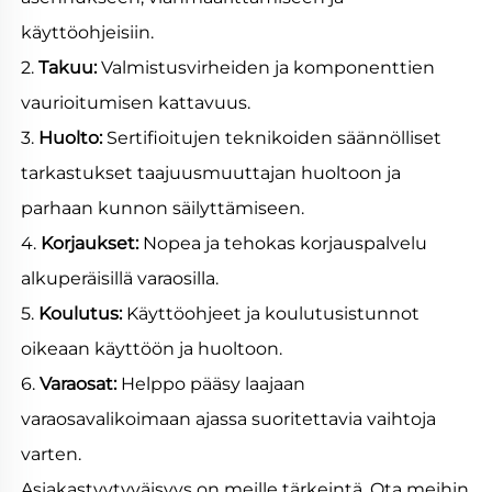
käyttöohjeisiin. 
2. 
Takuu: 
Valmistusvirheiden ja komponenttien 
vaurioitumisen kattavuus. 
3. 
Huolto: 
Sertifioitujen teknikoiden säännölliset 
tarkastukset taajuusmuuttajan huoltoon ja 
parhaan kunnon säilyttämiseen. 
4. 
Korjaukset: 
Nopea ja tehokas korjauspalvelu 
alkuperäisillä varaosilla. 
5. 
Koulutus: 
Käyttöohjeet ja koulutusistunnot 
oikeaan käyttöön ja huoltoon. 
6. 
Varaosat: 
Helppo pääsy laajaan 
varaosavalikoimaan ajassa suoritettavia vaihtoja 
varten. 
Asiakastyytyväisyys on meille tärkeintä. Ota meihin 