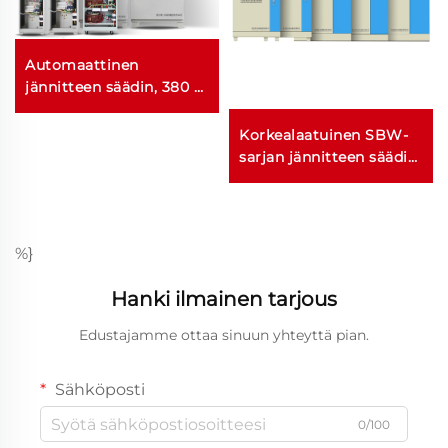
Automaattinen
jännitteen säädin, 380 V,
15/20/40/50/60/80/100
kVA, kolmivaiheinen
Korkealaatuinen SBW-
TNS/SVC-vakauttaja,
sarjan jännitteen säädin,
teollisuuskäyttöön
380 V, 1200 kVA, 800
li,
tarkoitettu jännitteen
kVA, 500 kVA, 200 kVA,
säädin
150 kVA, 50 kVA,
kolmivaiheinen
%}
automaattinen
vaihtovirtajännitteenvakaut
Hanki ilmainen tarjous
Edustajamme ottaa sinuun yhteyttä pian.
Sähköposti
0/100