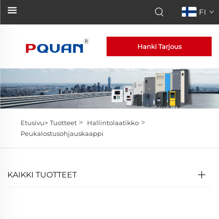
FI
Hanki Tarjous
>
>
Etusivu>
Tuotteet
Hallintolaatikko
Peukalostusohjauskaappi
KAIKKI TUOTTEET