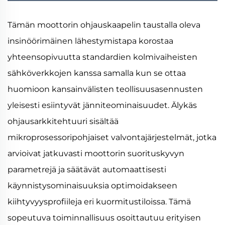
Tämän moottorin ohjauskaapelin taustalla oleva
insinöörimäinen lähestymistapa korostaa
yhteensopivuutta standardien kolmivaiheisten
sähköverkkojen kanssa samalla kun se ottaa
huomioon kansainvälisten teollisuusasennusten
yleisesti esiintyvät jänniteominaisuudet. Älykäs
ohjausarkkitehtuuri sisältää
mikroprosessoripohjaiset valvontajärjestelmät, jotka
arvioivat jatkuvasti moottorin suorituskyvyn
parametrejä ja säätävät automaattisesti
käynnistysominaisuuksia optimoidakseen
kiihtyvyysprofiileja eri kuormitustiloissa. Tämä
sopeutuva toiminnallisuus osoittautuu erityisen