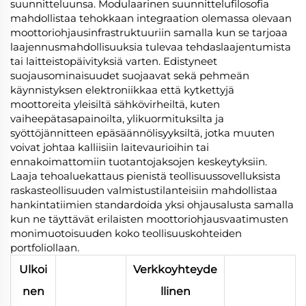
suunnitteluunsa. Modulaarinen suunnittelufilosofia
mahdollistaa tehokkaan integraation olemassa olevaan
moottoriohjausinfrastruktuuriin samalla kun se tarjoaa
laajennusmahdollisuuksia tulevaa tehdaslaajentumista
tai laitteistopäivityksiä varten. Edistyneet
suojausominaisuudet suojaavat sekä pehmeän
käynnistyksen elektroniikkaa että kytkettyjä
moottoreita yleisiltä sähkövirheiltä, kuten
vaiheepätasapainoilta, ylikuormituksilta ja
syöttöjännitteen epäsäännölisyyksiltä, jotka muuten
voivat johtaa kalliisiin laitevaurioihin tai
ennakoimattomiin tuotantojaksojen keskeytyksiin.
Laaja tehoaluekattaus pienistä teollisuussovelluksista
raskasteollisuuden valmistustilanteisiin mahdollistaa
hankintatiimien standardoida yksi ohjausalusta samalla
kun ne täyttävät erilaisten moottoriohjausvaatimusten
monimuotoisuuden koko teollisuuskohteiden
portfoliollaan.
Ulkoi
Verkkoyhteyde
nen
llinen